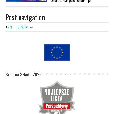
sekretariat@lo1.olkusz.pl
Post navigation
1
2
3
…
59
Next →
Srebrna Szkoła 2026