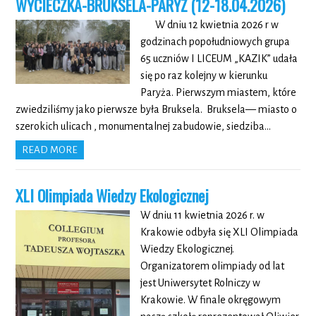
WYCIECZKA-BRUKSELA-PARYŻ (12-18.04.2026)
W dniu 12 kwietnia 2026 r w
godzinach popołudniowych grupa
65 uczniów I LICEUM „KAZIK” udała
się po raz kolejny w kierunku
Paryża. Pierwszym miastem, które
zwiedziliśmy jako pierwsze była Bruksela. Bruksela— miasto o
szerokich ulicach , monumentalnej zabudowie, siedziba…
READ MORE
XLI Olimpiada Wiedzy Ekologicznej
W dniu 11 kwietnia 2026 r. w
Krakowie odbyła się XLI Olimpiada
Wiedzy Ekologicznej.
Organizatorem olimpiady od lat
jest Uniwersytet Rolniczy w
Krakowie. W finale okręgowym