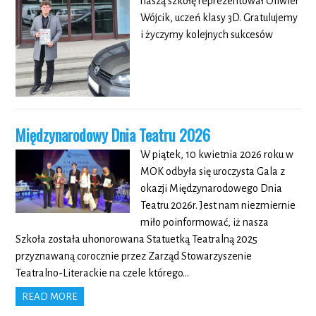
naszą szkołę reprezentował Oliwier
Wójcik, uczeń klasy 3D. Gratulujemy
i życzymy kolejnych sukcesów
Międzynarodowy Dnia Teatru 2026
W piątek, 10 kwietnia 2026 roku w
MOK odbyła się uroczysta Gala z
okazji Międzynarodowego Dnia
Teatru 2026r. Jest nam niezmiernie
miło poinformować, iż nasza
Szkoła została uhonorowana Statuetką Teatralną 2025
przyznawaną corocznie przez Zarząd Stowarzyszenie
Teatralno-Literackie na czele którego…
READ MORE