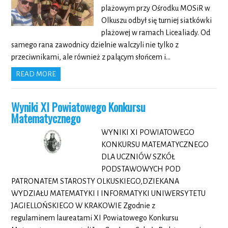
plażowym przy Ośrodku MOSiR w
Olkuszu odbył się turniej siatkówki
plażowej w ramach Licealiady. Od
samego rana zawodnicy dzielnie walczyli nie tylko z
przeciwnikami, ale również z palącym słońcem i…
READ MORE
Wyniki XI Powiatowego Konkursu
Matematycznego
WYNIKI XI POWIATOWEGO
KONKURSU MATEMATYCZNEGO
DLA UCZNIÓW SZKÓŁ
PODSTAWOWYCH POD
PATRONATEM STAROSTY OLKUSKIEGO,DZIEKANA
WYDZIAŁU MATEMATYKI I INFORMATYKI UNIWERSYTETU
JAGIELLOŃSKIEGO W KRAKOWIE Zgodnie z
regulaminem laureatami XI Powiatowego Konkursu