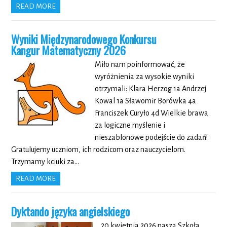
READ MORE
Wyniki Międzynarodowego Konkursu
Kangur Matematyczny 2026
Miło nam poinformować, że
wyróżnienia za wysokie wyniki
otrzymali: Klara Herzog 1a Andrzej
Kowal 1a Sławomir Borówka 4a
Franciszek Curyło 4d Wielkie brawa
za logiczne myślenie i
nieszablonowe podejście do zadań!
Gratulujemy uczniom, ich rodzicom oraz nauczycielom.
Trzymamy kciuki za…
READ MORE
Dyktando języka angielskiego
20 kwietnia 2026 nasza Szkoła