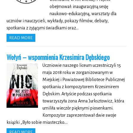
obejmował: inauguracyjną sesję
naukowo-edukacyjną, warsztaty dla
uczniów i nauczycieli, wykłady, pokazy filmów, debaty,
spotkania z żyjącymi świadkami oraz…
READ MORE
Wołyń – wspomnienia Krzesimira Dębskiego
Uczniowie naszego liceum uczestniczyli 15
maja 2018 roku w zorganizowanym w
Miejskiej i Powiatowej Bibliotece Publicznej
spotkaniu z kompozytorem Krzesimirem
Dębskim. Artyście podczas spotkania
towarzyszyła żona Anna Jurksztowicz, która
umiliła wieczór pięknymi piosenkami.
Kompozytor zaprezentował dwie swoje
książki „Było sobie miasteczko….
READ MORE