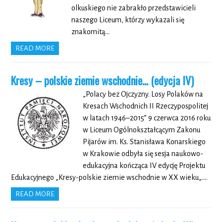
olkuskiego nie zabrakło przedstawicieli
naszego Liceum, którzy wykazali się
znakomitą…
READ MORE
Kresy – polskie ziemie wschodnie… (edycja IV)
„Polacy bez Ojczyzny. Losy Polaków na
Kresach Wschodnich II Rzeczypospolitej
w latach 1946–2015” 9 czerwca 2016 roku
w Liceum Ogólnokształcącym Zakonu
Pijarów im. Ks. Stanisława Konarskiego
w Krakowie odbyła się sesja naukowo-
edukacyjna kończąca IV edycję Projektu
Edukacyjnego „Kresy-polskie ziemie wschodnie w XX wieku„….
READ MORE