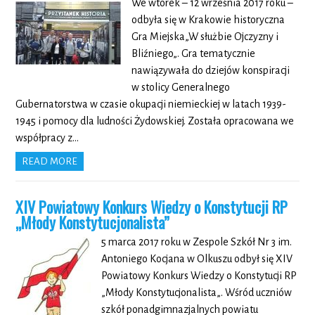
We wtorek – 12 września 2017 roku –
odbyła się w Krakowie historyczna
Gra Miejska„W służbie Ojczyzny i
Bliźniego„. Gra tematycznie
nawiązywała do dziejów konspiracji
w stolicy Generalnego
Gubernatorstwa w czasie okupacji niemieckiej w latach 1939-
1945 i pomocy dla ludności Żydowskiej. Została opracowana we
współpracy z…
READ MORE
XIV Powiatowy Konkurs Wiedzy o Konstytucji RP
„Młody Konstytucjonalista”
5 marca 2017 roku w Zespole Szkół Nr 3 im.
Antoniego Kocjana w Olkuszu odbył się XIV
Powiatowy Konkurs Wiedzy o Konstytucji RP
„Młody Konstytucjonalista„. Wśród uczniów
szkół ponadgimnazjalnych powiatu