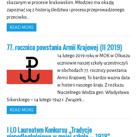
skazanym w procesie krakowskim. Młodzież ma okazję
zapoznać się z historią śledztwa i procesu przeprowadzonego
przeciwko…
READ MORE
77. rocznica powstania Armii Krajowej (II 2019)
14 lutego 2019 roku w MOK w Olkuszu
uczniowie naszej szkoły uczestniczyli
w obchodach 77. rocznicy powstania
Armii Krajowej. To bardzo ważna data
w historii naszego kraju. Z rozkazu
Naczelnego Wodza gen. Władysława
Sikorskiego – 14 lutego 1942 r. Związek…
READ MORE
I LO Laureatem Konkursu „Tradycje
niepodległościowe w mojej szkole – 1918”