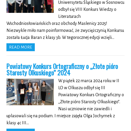
Uniwersytetu Śląskiego w Sosnowcu
odbył się VIII Konkurs Wiedzy o
Literaturach
Wschodniosłowiańskich oraz obchody Maslenicy 2025!
Niezwykle miło nam poinformować, że zwyciężczynią Konkursu
została Łucja Baran z klasy 3b. W tegorocznej edycji wzięli…
READ MORE
Powiatowy Konkurs Ortograficzny o „Złote pióro
Starosty Olkuskiego” 2024
W piątek 22 marca 2024 roku w II
LO w Olkuszu odbył się III
Powiatowy Konkurs Ortograficzny o
„Złote pióro Starosty Olkuskiego”.
Nasi uczniowie nie zawiedli i
uplasowali się na podium. I miejsce zajęła Olga Jochymek z
klasy 4c III…