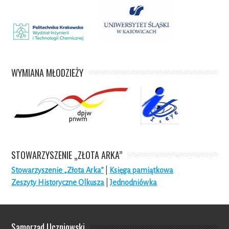
WYMIANA MŁODZIEŻY
STOWARZYSZENIE „ZŁOTA ARKA”
Stowarzyszenie „Złota Arka”
|
Księga pamiątkowa
Zeszyty Historyczne Olkusza
|
Jednodniówka
Samorząd Uczniowski