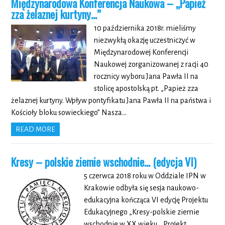
Międzynarodowa Konferencja Naukowa – „Papież
zza żelaznej kurtyny…”
10 października 2018r. mieliśmy
niezwykłą okazję uczestniczyć w
Międzynarodowej Konferencji
Naukowej zorganizowanej z racji 40
rocznicy wyboru Jana Pawła II na
stolicę apostolską pt. „Papież zza
żelaznej kurtyny. Wpływ pontyfikatu Jana Pawła II na państwa i
Kościoły bloku sowieckiego” Nasza…
READ MORE
Kresy – polskie ziemie wschodnie… (edycja VI)
5 czerwca 2018 roku w Oddziale IPN w
Krakowie odbyła się sesja naukowo-
edukacyjna kończąca VI edycję Projektu
Edukacyjnego „Kresy-polskie ziemie
wschodnie w XX wieku„. Projekt