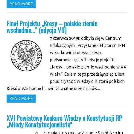
READ MORE
Finał Projektu „Kresy – polskie ziemie
wschodnie…” (edycja VII)
7 czerwca 2019r. odbyła się w Centrum
Edukacyjnym „Przystanek Historia” IPN
w Krakowie uroczysta sesja
podsumowująca VII edycję projektu
„Kresy – polskie ziemie wschodnie w XX
wieku”. Celem tego przedsięwzięcia jest
popularyzacja wiedzy o historii polskich
Kresów Wschodnich, uwrażliwianie uczestników…
READ MORE
XVI Powiatowy Konkurs Wiedzy o Konstytucji RP
„Młody Konstytucjonalista”
21 maja 2019 roku w Zespole Szkół Nr 3 im.