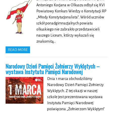
Antoniego Kocjana w Olkuszu odbył się XVI
Powiatowy Konkurs Wiedzy o Konstytucji RP
„Młody Konstytucjonalista”. Wśród uczniów
szkół ponadgimnazjalnych powiatu
olkuskiego nie zabrakło przedstawicieli
naszego Liceum, którzy wykazali się
znakomitą…
READ MORE
Narodowy Dzień Pamięci Żołnierzy Wyklętych –
wystawa Instytutu Pamięci Narodowej
Dnia 1 marca obchodziliśmy
Narodowy Dzień Pamięci Żołnierzy
Wyklętych. Z tej okazji w naszej
szkole jest prezentowana wystawa
Instytutu Pamięci Narodowej
poświęcona „Żołnierzom Wyklętym”