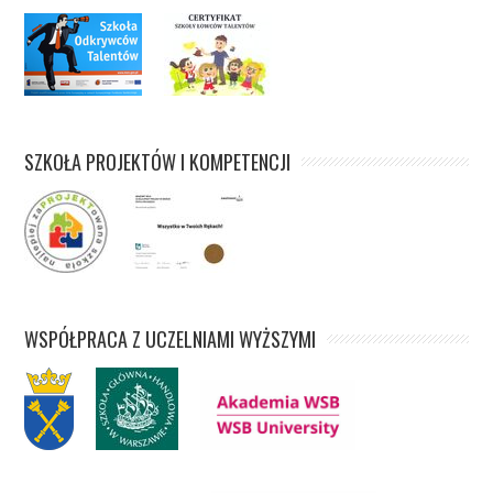
SZKOŁA PROJEKTÓW I KOMPETENCJI
WSPÓŁPRACA Z UCZELNIAMI WYŻSZYMI