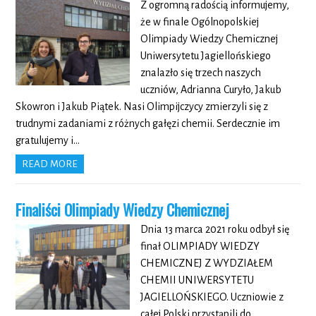
Z ogromną radością informujemy,
że w finale Ogólnopolskiej
Olimpiady Wiedzy Chemicznej
Uniwersytetu Jagiellońskiego
znalazło się trzech naszych
uczniów, Adrianna Curyło, Jakub
Skowron i Jakub Piątek. Nasi Olimpijczycy zmierzyli się z
trudnymi zadaniami z różnych gałęzi chemii. Serdecznie im
gratulujemy i…
READ MORE
Finaliści Olimpiady Wiedzy Chemicznej
Dnia 13 marca 2021 roku odbył się
finał OLIMPIADY WIEDZY
CHEMICZNEJ Z WYDZIAŁEM
CHEMII UNIWERSYTETU
JAGIELLOŃSKIEGO. Uczniowie z
całej Polski przystąpili do