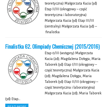
teoretyczna) Małgorzata Kucia (3d)
Etap II/III (okręgowy – część
teoretyczna i laboratoryjna)
Małgorzata Kucia (3d) Etap III/III
(centralny) Małgorzata Kucia (3d) –
finalistka
Finalistka 62. Olimpiady Chemicznej (2015/2016)
Etap 0/III (wstępny) Małgorzata
Kucia (2d); Magdalena Dołęga, Maria
Taborek (3d) Etap I/III (okręgowy –
część teoretyczna) Małgorzata Kucia
(2d); Magdalena Dołęga, Maria
Taborek (3d) Etap II/III (okręgowy –
część teoretyczna i laboratoryjna)
Małgorzata Kucia (2d); Maria Taborek
(3d) Etap…
READ MORE