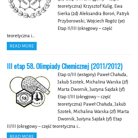
teoretyczna) Krzysztof Kulig, Ewa
Sierka (2d) Aleksandra Boroń, Patryk
Przyborowski, Wojciech Rogóż (3e)
Etap II/III (okręgowy – część
teoretyczna i…
READ MORE
III etap 58. Olimpiady Chemicznej (2011/2012)
Etap 0/III (wstępny) Paweł Chałuda,
Jakub Szotek, Michalina Warska (2f)
Marta Dwornik, Justyna Sajdak (3f)
Etap I/III (okręgowy – część
teoretyczna) Paweł Chałuda, Jakub
Szotek, Michalina Warska (2f) Marta
Dwornik, Justyna Sajdak (3f) Etap
II/III (okręgowy – część teoretyczna i…
READ MORE