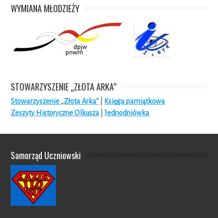
WYMIANA MŁODZIEŻY
STOWARZYSZENIE „ZŁOTA ARKA”
Stowarzyszenie „Złota Arka”
|
Księga pamiątkowa
Zeszyty Historyczne Olkusza
|
Jednodniówka
Samorząd Uczniowski