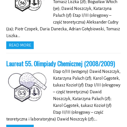
Tomasz Liszka (2f); Bogusław Włoch
(3e); Dawid Noszczyk, Katarzyna
Paluch (3f) Etap I/III (okręgowy –
część teoretyczna) Aleksander Cudny
(2a); Piotr Czopek, Daria Danecka, Adrian Gołębiowski, Tomasz
Liszka…
READ MORE
Laureat 55. Olimpiady Chemicznej (2008/2009)
Etap 0/III (wstępny) Dawid Noszczyk,
Katarzyna Paluch (2f); Karol Gęgotek,
Łukasz Kozioł (3f) Etap I/III (okręgowy
– część teoretyczna) Dawid
Noszczyk, Katarzyna Paluch (2f);
Karol Gęgotek, Łukasz Kozioł (3f)
Etap II/III (okręgowy – część
teoretyczna i laboratoryjna) Dawid Noszczyk (2f);…