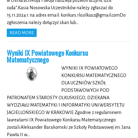
w chmurachMoja i twoja nadzieja pozwoli uczynić dziś
cuda”.Kasia Nosowska Uczestników należy zgłaszać do
15.11.2024 r. na adres email: konkurs.1lo.olkusz@gmail.comDo
zgłoszenia należy dołączyć skan lub…
READ MORE
Wyniki IX Powiatowego Konkursu
Matematycznego
WYNIKI IX POWIATOWEGO
KONKURSU MATEMATYCZNEGO
DLA UCZNIÓW SZKÓŁ
PODSTAWOWYCH POD
PATRONATEM STAROSTY OLKUSKIEGO, DZIEKANA
WYDZIAŁU MATEMATYKI I INFORMATYKI UNIWERSYTETU
JAGIELLOŃSKIEGO W KRAKOWIE Zgodnie z regulaminem
laureatami IX Powiatowego Konkursu Matematycznego
zostali:Aleksander Barakomski ze Szkoły Podstawowej im. Jana
Pawła II w…