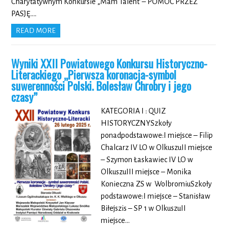
Charytatywnym Konkursie „Mam Talent”– POMOC PRZEZ
PASJĘ….
READ MORE
Wyniki XXII Powiatowego Konkursu Historyczno-
Literackiego „Pierwsza koronacja-symbol
suwerenności Polski. Bolesław Chrobry i jego
czasy”
KATEGORIA I : QUIZ
HISTORYCZNYSzkoły
ponadpodstawowe:I miejsce – Filip
Chalcarz IV LO w OlkuszuII miejsce
– Szymon Łaskawiec IV LO w
OlkuszuIII miejsce – Monika
Konieczna ZS w WolbromiuSzkoły
podstawowe:I miejsce – Stanisław
Biłejszis – SP 1 w OlkuszuII
miejsce…