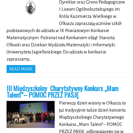
Dyrektor oraz Grono Pedagogiczne
I Liceum Ogólnokształcącego im.
Króla Kazimierza Wielkiego w
Olkuszu zapraszają uczniów szkół
podstawowych do udziału w IX Powiatowym Konkursie
Matematycznym. Patronat nad Konkursem objął Starosta
Olkuski oraz Dziekan Wydziału Matematyki i Informatyki
Uniwersytetu Jagiellońskiego. Do udziału w konkursie
zapraszamy…
READ MORE
III Międzyszkolny Charytatywny Konkurs „Mam
Talent”– POMOC PRZEZ PASJĘ
Pierwszy dzień wiosny w Olkuszu to
już tradycyjnie także dzień koncertu
Międzyszkolnego Charytatywnego
Konkursu „Mam Talent”– POMOC
PRZEZ PASJĘ, odbywającego się w