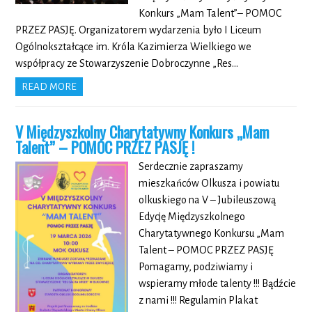
Konkurs „Mam Talent”– POMOC
PRZEZ PASJĘ. Organizatorem wydarzenia było I Liceum
Ogólnokształcące im. Króla Kazimierza Wielkiego we
współpracy ze Stowarzyszenie Dobroczynne „Res…
READ MORE
V Międzyszkolny Charytatywny Konkurs „Mam
Talent” – POMOC PRZEZ PASJĘ !
Serdecznie zapraszamy
mieszkańców Olkusza i powiatu
olkuskiego na V – Jubileuszową
Edycję Międzyszkolnego
Charytatywnego Konkursu „Mam
Talent – POMOC PRZEZ PASJĘ
Pomagamy, podziwiamy i
wspieramy młode talenty !!! Bądźcie
z nami !!! Regulamin Plakat