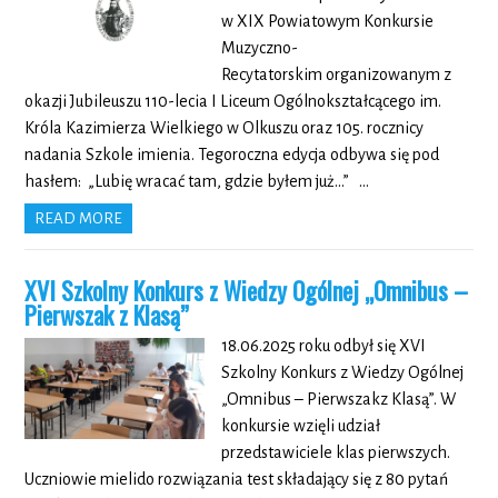
w XIX Powiatowym Konkursie
Muzyczno-
Recytatorskim organizowanym z
okazji Jubileuszu 110-lecia I Liceum Ogólnokształcącego im.
Króla Kazimierza Wielkiego w Olkuszu oraz 105. rocznicy
nadania Szkole imienia. Tegoroczna edycja odbywa się pod
hasłem: „Lubię wracać tam, gdzie byłem już…” …
READ MORE
XVI Szkolny Konkurs z Wiedzy Ogólnej „Omnibus –
Pierwszak z Klasą”
18.06.2025 roku odbył się XVI
Szkolny Konkurs z Wiedzy Ogólnej
„Omnibus – Pierwszakz Klasą”. W
konkursie wzięli udział
przedstawiciele klas pierwszych.
Uczniowie mielido rozwiązania test składający się z 80 pytań