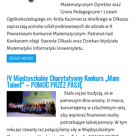
Matematycznym Dyrektor oraz
Grono Pedagogiczne I Liceum
Ogólnokształcącego im. Króla Kazimierza Wielkiego w Olkuszu
zapraszają uczniów szkół podstawowych do udziału w X
Powiatowym Konkursie Matematycznym. Patronat nad
Konkursem objął Starosta Olkuski oraz Dziekan Wydziału
Matematykii Informatyki Uniwersytetu…
READ MORE
IV Międzyszkolny Charytatywny Konkurs „Mam
Talent” – POMOC PRZEZ PASJĘ
Stało się już tradycją, że w
pierwszym dniu wiosny, 21 marca,
koncertujemy w szlachetnym celu,
aby wspierać finansowo osoby
potrzebujące takiej pomocy. W tym
roku już czwarty raz połączyliśmy siły w Międzyszkolnym