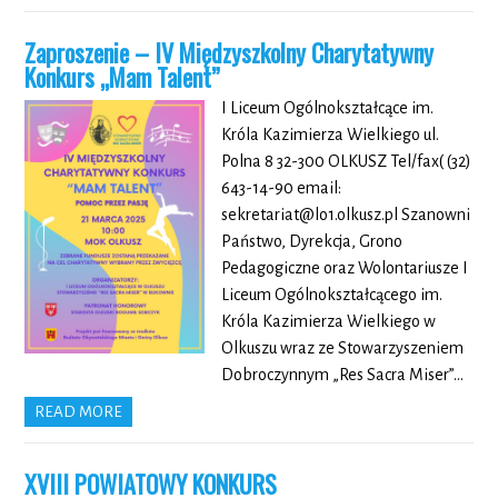
Zaproszenie – IV Międzyszkolny Charytatywny
Konkurs „Mam Talent”
I Liceum Ogólnokształcące im.
Króla Kazimierza Wielkiego ul.
Polna 8 32-300 OLKUSZ Tel/fax( (32)
643-14-90 email:
sekretariat@lo1.olkusz.pl Szanowni
Państwo, Dyrekcja, Grono
Pedagogiczne oraz Wolontariusze I
Liceum Ogólnokształcącego im.
Króla Kazimierza Wielkiego w
Olkuszu wraz ze Stowarzyszeniem
Dobroczynnym „Res Sacra Miser”…
READ MORE
XVIII POWIATOWY KONKURS