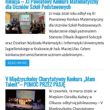
Relacja –
XI Powiatowy Konkurs Matematyczny
dla Uczniów Szkół Podstawowych
21 maja 2026 roku odbył się XI
Powiatowy Konkurs Matematyczny
dla Uczniów Szkół Podstawowych.
Wydarzenie objęli patronatem
Starosta Olkuski Bogumił Sobczyk
oraz Dziekan Wydziału Matematyki i Informatyki Uniwersytetu
Jagiellońskiego w Krakowie,dr hab. Maciej Ulas. Celem
konkursu jest umożliwienie uczniom uzdolnionym…
READ MORE
V Międzyszkolny Charytatywny Konkurs „Mam
Talent”– POMOC PRZEZ PASJĘ
W czwartek, 19 marca 2026r. w
Miejskim Ośrodku Kultury w
Olkuszu. odbył się jubileuszowy – V
Międzyszkolny Charytatywny