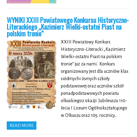
WYNIKI XXIII Powiatowego Konkursu Historyczno-
Literackiego „Kazimierz Wielki-ostatni Piast na
polskim tronie”
XXIII Powiatowy Konkurs
Historyczno-Literacki „Kazimierz
Wielki-ostatni Piast na polskim
tronie” już za nami. Konkurs
organizowany jest dla uczniów klas
siódmychi ósmych szkoły
podstawowej oraz uczniów szkół
ponadpodstawowych powiatu
olkuskiegoz okazji Jubileuszu 110-
lecia I Liceum Ogólnokształcącego
w Olkuszu oraz 105. rocznicy…
READ MORE