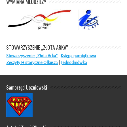
WYMIANA MŁODZIEŻY
STOWARZYSZENIE „ZŁOTA ARKA”
Stowarzyszenie „Złota Arka”
|
Księga pamiątkowa
Zeszyty Historyczne Olkusza
|
Jednodniówka
Samorząd Uczniowski