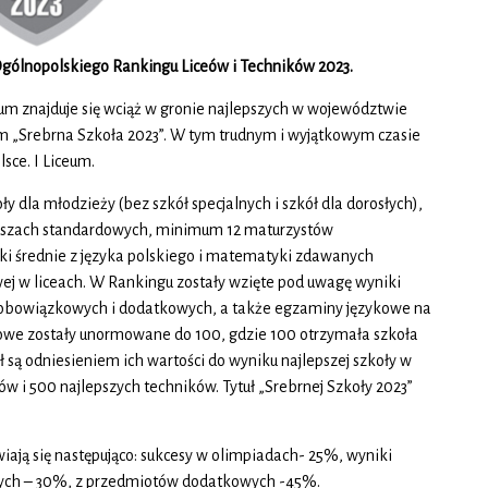
Ogólnopolskiego Rankingu Liceów i Techników 2023.
m znajduje się wciąż w gronie najlepszych w województwie
m „Srebrna Szkoła 2023”. W tym trudnym i wyjątkowym czasie
sce. I Liceum.
 dla młodzieży (bez szkół specjalnych i szkół dla dorosłych),
kuszach standardowych, minimum 12 maturzystów
iki średnie z języka polskiego i matematyki zdawanych
wej w liceach. W Rankingu zostały wzięte pod uwagę wyniki
obowiązkowych i dodatkowych, a także egzaminy językowe na
we zostały unormowane do 100, gdzie 100 otrzymała szkoła
 są odniesieniem ich wartości do wyniku najlepszej szkoły w
ów i 500 najlepszych techników. Tytuł „Srebrnej Szkoły 2023”
iają się następująco: sukcesy w olimpiadach- 25%, wyniki
ch – 30%, z przedmiotów dodatkowych -45%.