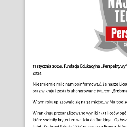
11 stycznia 2024
r.
Fundacja Edukacyjna „Perspektywy
2024
.
Niezmiernie miło nam poinformować, że nasze Liceu
oraz w kraju i zostało uhonorowane tytułem
„Srebrna
W tym roku uplasowało się na 34 miejscu w Małopolsc
W rankingu przeanalizowano wyniki 1431 liceów ogóln
które spełniły kryterium wejścia do Rankingu. Ogłosz
Tytuł „Srebrnej Szkoły 2023” przysługuje liceom, któr