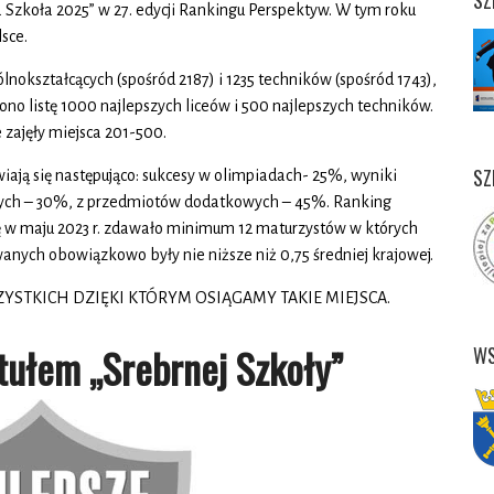
SZ
 Szkoła 2025” w 27. edycji Rankingu Perspektyw. W tym roku
sce.
okształcących (spośród 2187) i 1235 techników (spośród 1743),
ono listę 1000 najlepszych liceów i 500 najlepszych techników.
e zajęły miejsca 201-500.
SZ
iają się następująco: sukcesy w olimpiadach- 25%, wyniki
ch – 30%, z przedmiotów dodatkowych – 45%. Ranking
ę w maju 2023 r. zdawało minimum 12 maturzystów w których
anych obowiązkowo były nie niższe niż 0,75 średniej krajowej.
YSTKICH DZIĘKI KTÓRYM OSIĄGAMY TAKIE MIEJSCA.
ytułem „Srebrnej Szkoły”
WS