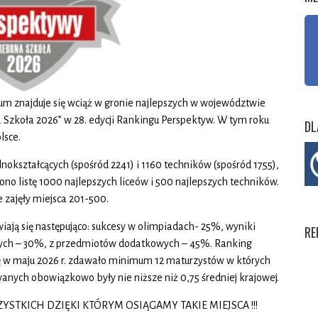
m znajduje się wciąż w gronie najlepszych w województwie
a Szkoła 2026” w 28. edycji Rankingu Perspektyw. W tym roku
DL
lsce.
okształcących (spośród 2241) i 1160 techników (spośród 1755),
ono listę 1000 najlepszych liceów i 500 najlepszych techników.
e zajęły miejsca 201-500.
iają się następująco: sukcesy w olimpiadach- 25%, wyniki
RE
ch – 30%, z przedmiotów dodatkowych – 45%. Ranking
rę w maju 2026 r. zdawało minimum 12 maturzystów w których
anych obowiązkowo były nie niższe niż 0,75 średniej krajowej.
STKICH DZIĘKI KTÓRYM OSIĄGAMY TAKIE MIEJSCA !!!