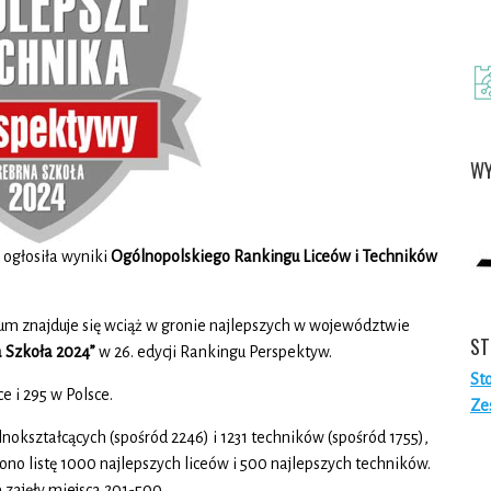
WY
”
ogłosiła wyniki
Ogólnopolskiego Rankingu Liceów i Techników
m znajduje się wciąż w gronie najlepszych w województwie
ST
 Szkoła 2024”
w 26. edycji Rankingu Perspektyw.
St
e i 295 w Polsce.
Ze
okształcących (spośród 2246) i 1231 techników (spośród 1755),
ono listę 1000 najlepszych liceów i 500 najlepszych techników.
e zajęły miejsca 201-500.