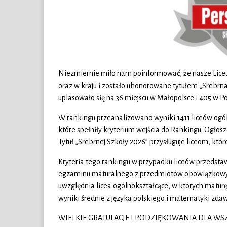
Niezmiernie miło nam poinformować, że nasze Liceu
oraz w kraju i zostało uhonorowane tytułem „Srebrn
uplasowało się na 36 miejscu w Małopolsce i 405 w Po
W rankingu przeanalizowano wyniki 1411 liceów ogóln
które spełniły kryterium wejścia do Rankingu. Ogłosz
Tytuł „Srebrnej Szkoły 2026” przysługuje liceom, któr
Kryteria tego rankingu w przypadku liceów przedstaw
egzaminu maturalnego z przedmiotów obowiązkowy
uwzględnia licea ogólnokształcące, w których matu
wyniki średnie z języka polskiego i matematyki zdaw
WIELKIE GRATULACJE I PODZIĘKOWANIA DLA WSZY