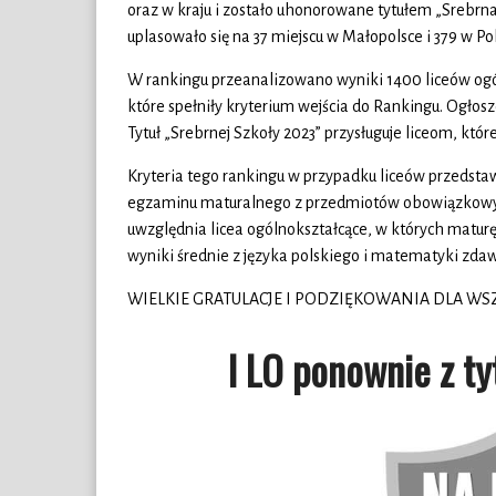
oraz w kraju i zostało uhonorowane tytułem „Srebrna
uplasowało się na 37 miejscu w Małopolsce i 379 w Pol
W rankingu przeanalizowano wyniki 1400 liceów ogóln
które spełniły kryterium wejścia do Rankingu. Ogłosz
Tytuł „Srebrnej Szkoły 2023” przysługuje liceom, któr
Kryteria tego rankingu w przypadku liceów przedstaw
egzaminu maturalnego z przedmiotów obowiązkowy
uwzględnia licea ogólnokształcące, w których matur
wyniki średnie z języka polskiego i matematyki zdaw
WIELKIE GRATULACJE I PODZIĘKOWANIA DLA WSZ
I LO ponownie z t