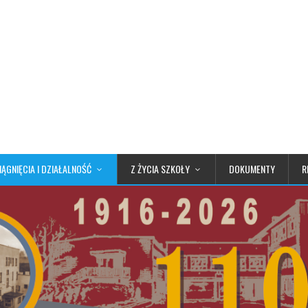
IĄGNIĘCIA I DZIAŁALNOŚĆ
Z ŻYCIA SZKOŁY
DOKUMENTY
R