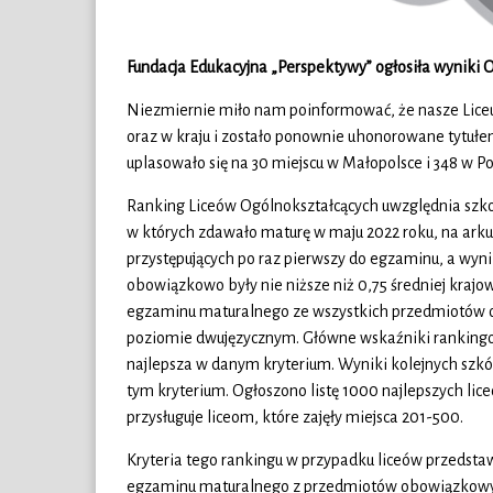
Fundacja Edukacyjna „Perspektywy” ogłosiła wyniki 
Niezmiernie miło nam poinformować, że nasze Liceu
oraz w kraju i zostało ponownie uhonorowane tytułe
uplasowało się na 30 miejscu w Małopolsce i 348 w Pol
Ranking Liceów Ogólnokształcących uwzględnia szkoły
w których zdawało maturę w maju 2022 roku, na ar
przystępujących po raz pierwszy do egzaminu, a wyn
obowiązkowo były nie niższe niż 0,75 średniej krajo
egzaminu maturalnego ze wszystkich przedmiotów 
poziomie dwujęzycznym. Główne wskaźniki rankingo
najlepsza w danym kryterium. Wyniki kolejnych szkół
tym kryterium. Ogłoszono listę 1000 najlepszych lice
przysługuje liceom, które zajęły miejsca 201-500.
Kryteria tego rankingu w przypadku liceów przedstaw
egzaminu maturalnego z przedmiotów obowiązkowy