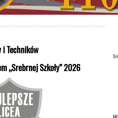
 i Techników
Sr
łem „Srebrnej Szkoły” 2026
ME