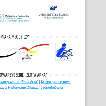
MIANA MŁODZIEŻY
OWARZYSZENIE „ZŁOTA ARKA”
owarzyszenie „Złota Arka”
|
Księga pamiątkowa
szyty Historyczne Olkusza
|
Jednodniówka