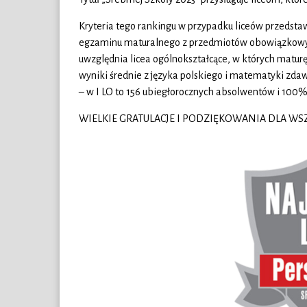
Kryteria tego rankingu w przypadku liceów przedstaw
egzaminu maturalnego z przedmiotów obowiązkowy
uwzględnia licea ogólnokształcące, w których matur
wyniki średnie z języka polskiego i matematyki zdaw
– w I LO to 156 ubiegłorocznych absolwentów i 100
WIELKIE GRATULACJE I PODZIĘKOWANIA DLA WSZY