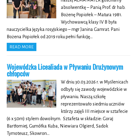
naszej ALMA MATER gościliśmy
absolwentkę – Panią Prof. dr hab.
Bożenę Popiołek – Matura 1981.
Wychowawcą klasy IV B była
nauczycielka języka rosyjskiego – mgr Janina Gamrat. Pani
Bożena Popiołek od 2019 roku pełni funkcję…
READ MORE
Wojewódzka Licealiada w Pływaniu Drużynowym
chłopców
W dniu 30.03.2026 r. w Myślenicach
odbyły się zawody wojewódzkie w
pływaniu. Naszą szkołę
reprezentowało siedmiu uczniów
którzy zajęli III miejsce w sztafecie
(6 x 50m) stylem dowolnym. Sztafeta w składzie: Goraj
Bartłomiej, Gumółka Kuba, Niewiara Olgierd, Sadok
Tymoteusz, Skowron…