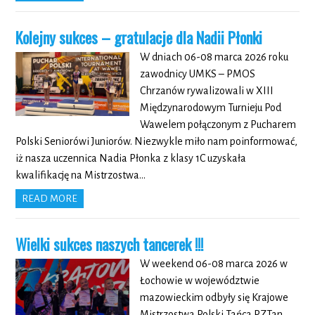
Kolejny sukces – gratulacje dla Nadii Płonki
W dniach 06-08 marca 2026 roku
zawodnicy UMKS – PMOS
Chrzanów rywalizowali w XIII
Międzynarodowym Turnieju Pod
Wawelem połączonym z Pucharem
Polski Seniorówi Juniorów. Niezwykle miło nam poinformować,
iż nasza uczennica Nadia Płonka z klasy 1C uzyskała
kwalifikację na Mistrzostwa…
READ MORE
Wielki sukces naszych tancerek !!!
W weekend 06-08 marca 2026 w
Łochowie w województwie
mazowieckim odbyły się Krajowe
Mistrzostwa Polski Tańca PZTan