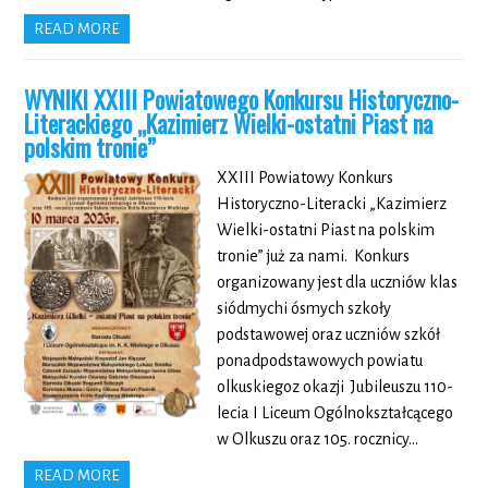
READ MORE
WYNIKI XXIII Powiatowego Konkursu Historyczno-
Literackiego „Kazimierz Wielki-ostatni Piast na
polskim tronie”
XXIII Powiatowy Konkurs
Historyczno-Literacki „Kazimierz
Wielki-ostatni Piast na polskim
tronie” już za nami. Konkurs
organizowany jest dla uczniów klas
siódmychi ósmych szkoły
podstawowej oraz uczniów szkół
ponadpodstawowych powiatu
olkuskiegoz okazji Jubileuszu 110-
lecia I Liceum Ogólnokształcącego
w Olkuszu oraz 105. rocznicy…
READ MORE