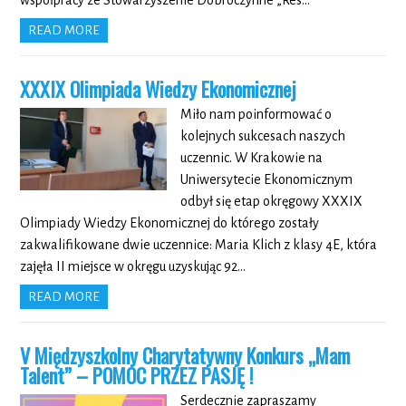
współpracy ze Stowarzyszenie Dobroczynne „Res…
READ MORE
XXXIX Olimpiada Wiedzy Ekonomicznej
Miło nam poinformować o
kolejnych sukcesach naszych
uczennic. W Krakowie na
Uniwersytecie Ekonomicznym
odbył się etap okręgowy XXXIX
Olimpiady Wiedzy Ekonomicznej do którego zostały
zakwalifikowane dwie uczennice: Maria Klich z klasy 4E, która
zajęła II miejsce w okręgu uzyskując 92…
READ MORE
V Międzyszkolny Charytatywny Konkurs „Mam
Talent” – POMOC PRZEZ PASJĘ !
Serdecznie zapraszamy