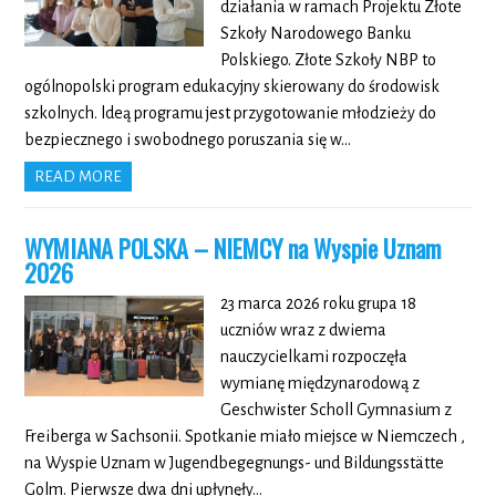
działania w ramach Projektu Złote
Szkoły Narodowego Banku
Polskiego. Złote Szkoły NBP to
ogólnopolski program edukacyjny skierowany do środowisk
szkolnych. ldeą programu jest przygotowanie młodzieży do
bezpiecznego i swobodnego poruszania się w…
READ MORE
WYMIANA POLSKA – NIEMCY na Wyspie Uznam
2026
23 marca 2026 roku grupa 18
uczniów wraz z dwiema
nauczycielkami rozpoczęła
wymianę międzynarodową z
Geschwister Scholl Gymnasium z
Freiberga w Sachsonii. Spotkanie miało miejsce w Niemczech ,
na Wyspie Uznam w Jugendbegegnungs- und Bildungsstätte
Golm. Pierwsze dwa dni upłynęły…