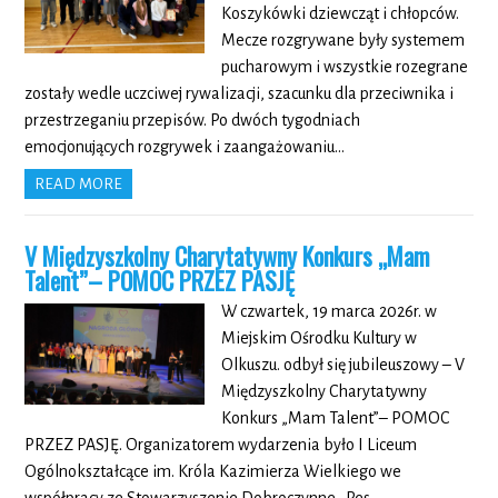
Koszykówki dziewcząt i chłopców.
Mecze rozgrywane były systemem
pucharowym i wszystkie rozegrane
zostały wedle uczciwej rywalizacji, szacunku dla przeciwnika i
przestrzeganiu przepisów. Po dwóch tygodniach
emocjonujących rozgrywek i zaangażowaniu…
READ MORE
V Międzyszkolny Charytatywny Konkurs „Mam
Talent”– POMOC PRZEZ PASJĘ
W czwartek, 19 marca 2026r. w
Miejskim Ośrodku Kultury w
Olkuszu. odbył się jubileuszowy – V
Międzyszkolny Charytatywny
Konkurs „Mam Talent”– POMOC
PRZEZ PASJĘ. Organizatorem wydarzenia było I Liceum
Ogólnokształcące im. Króla Kazimierza Wielkiego we