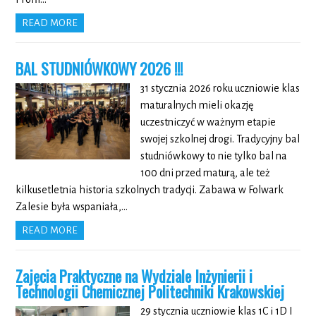
READ MORE
BAL STUDNIÓWKOWY 2026 !!!
31 stycznia 2026 roku uczniowie klas
maturalnych mieli okazję
uczestniczyć w ważnym etapie
swojej szkolnej drogi. Tradycyjny bal
studniówkowy to nie tylko bal na
100 dni przed maturą, ale też
kilkusetletnia historia szkolnych tradycji. Zabawa w Folwark
Zalesie była wspaniała,…
READ MORE
Zajęcia Praktyczne na Wydziale Inżynierii i
Technologii Chemicznej Politechniki Krakowskiej
29 stycznia uczniowie klas 1C i 1D I