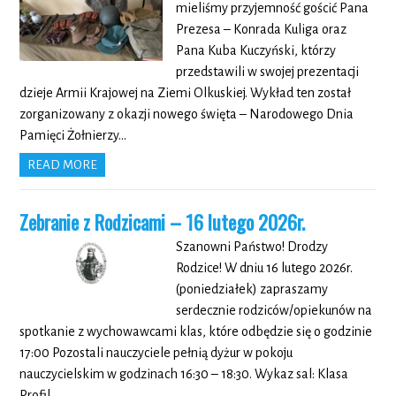
mieliśmy przyjemność gościć Pana
Prezesa – Konrada Kuliga oraz
Pana Kuba Kuczyński, którzy
przedstawili w swojej prezentacji
dzieje Armii Krajowej na Ziemi Olkuskiej. Wykład ten został
zorganizowany z okazji nowego święta – Narodowego Dnia
Pamięci Żołnierzy…
READ MORE
Zebranie z Rodzicami – 16 lutego 2026r.
Szanowni Państwo! Drodzy
Rodzice! W dniu 16 lutego 2026r.
(poniedziałek) zapraszamy
serdecznie rodziców/opiekunów na
spotkanie z wychowawcami klas, które odbędzie się o godzinie
17:00 Pozostali nauczyciele pełnią dyżur w pokoju
nauczycielskim w godzinach 16:30 – 18:30. Wykaz sal: Klasa
Profil…