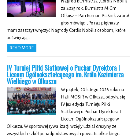
Nagród Burmistrza „Cordis Nobilis”
za 2025 rok. Burmistrz MiGm
Olkusz – Pan Roman Piaśnik zabrał
głos mówiąc: „Po raz piętnasty
mam zaszczyt wręczyć Nagrody Cordis Nobilis osobom, które
poświęcają…
READ MORE
IV Turniej Piłki Siatkowej o Puchar Dyrektora I
Liceum Ogólnokształcącego im. Króla Kazimierza
Wielkiego w Olkuszu
W piątek, 20 lutego 2026 roku na
Hali MOSiR w Olkuszu odbyła się
IV już edycja Turnieju Piłki
Siatkowej o Puchar Dyrektora I
Liceum Ogólnokształcącego w
Olkuszu. W sportowej rywalizacji wzięły udział drużyny ze
wszystkich szkół ponadpodstawowych powiatu olkuskiego.