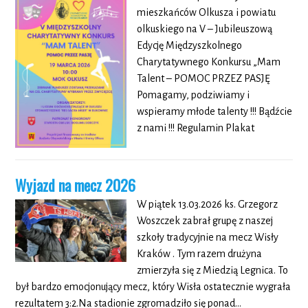
mieszkańców Olkusza i powiatu
olkuskiego na V – Jubileuszową
Edycję Międzyszkolnego
Charytatywnego Konkursu „Mam
Talent – POMOC PRZEZ PASJĘ
Pomagamy, podziwiamy i
wspieramy młode talenty !!! Bądźcie
z nami !!! Regulamin Plakat
Wyjazd na mecz 2026
W piątek 13.03.2026 ks. Grzegorz
Woszczek zabrał grupę z naszej
szkoły tradycyjnie na mecz Wisły
Kraków . Tym razem drużyna
zmierzyła się z Miedzią Legnica. To
był bardzo emocjonujący mecz, który Wisła ostatecznie wygrała
rezultatem 3:2.Na stadionie zgromadziło się ponad…