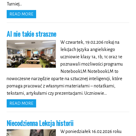
Turniej…
READ MORE
AI nie takie straszne
W czwartek, 19.02.206 rokuj na
lekcjach języka angielskiego
uczniowie klasy 1a, 1b, 1c oraz 1e
poznawali możliwości programu
NotebookLM NotebookLM to
nowoczesne narzędzie oparte na sztucznej inteligencji, które
pomaga pracować z własnymi materiałami – notatkami,
tekstami, artykułami czy prezentacjami. Uczniowie…
READ MORE
Niecodzienna Lekcja historii
W poniedziałek 16.02.2026 roku