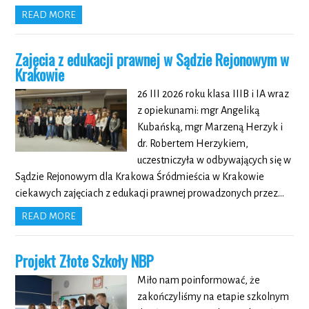
READ MORE
Zajęcia z edukacji prawnej w Sądzie Rejonowym w
Krakowie
26 III 2026 roku klasa IIIB i IA wraz
z opiekunami: mgr Angeliką
Kubańską, mgr Marzeną Herzyk i
dr. Robertem Herzykiem,
uczestniczyła w odbywających się w
Sądzie Rejonowym dla Krakowa Śródmieścia w Krakowie
ciekawych zajęciach z edukacji prawnej prowadzonych przez…
READ MORE
Projekt Złote Szkoły NBP
Miło nam poinformować, że
zakończyliśmy na etapie szkolnym