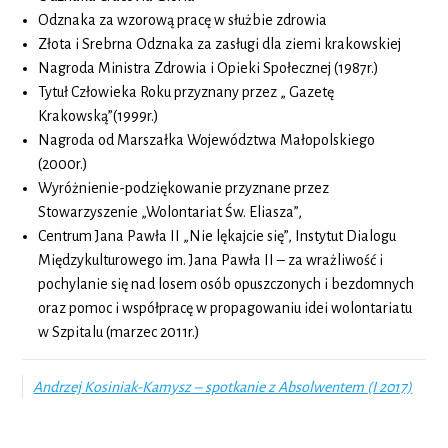
Odznaka za wzorową pracę w służbie zdrowia
Złota i Srebrna Odznaka za zasługi dla ziemi krakowskiej
Nagroda Ministra Zdrowia i Opieki Społecznej (1987r.)
Tytuł Człowieka Roku przyznany przez „ Gazetę
Krakowską”(1999r.)
Nagroda od Marszałka Województwa Małopolskiego
(2000r.)
Wyróżnienie-podziękowanie przyznane przez
Stowarzyszenie „Wolontariat Św. Eliasza”,
Centrum Jana Pawła II „Nie lękajcie się”, Instytut Dialogu
Międzykulturowego im. Jana Pawła II – za wrażliwość i
pochylanie się nad losem osób opuszczonych i bezdomnych
oraz pomoc i współpracę w propagowaniu idei wolontariatu
w Szpitalu (marzec 2011r.)
Andrzej Kosiniak-Kamysz – spotkanie z Absolwentem (I 2017)