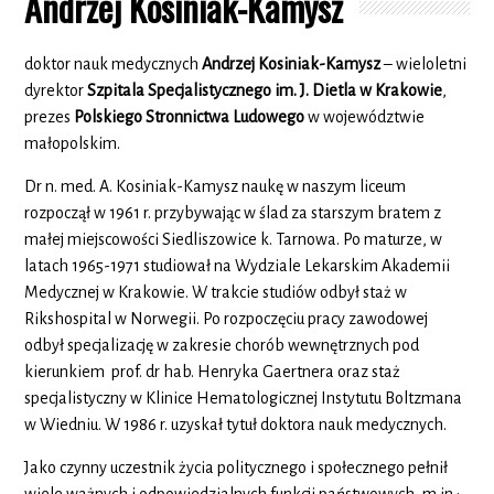
Andrzej Kosiniak-Kamysz
doktor nauk medycznych
Andrzej Kosiniak-Kamysz
– wieloletni
dyrektor
Szpitala Specjalistycznego im. J. Dietla w Krakowie
,
prezes
Polskiego Stronnictwa Ludowego
w województwie
małopolskim.
Dr n. med. A. Kosiniak-Kamysz naukę w naszym liceum
rozpoczął w 1961 r. przybywając w ślad za starszym bratem z
małej miejscowości Siedliszowice k. Tarnowa. Po maturze, w
latach 1965-1971 studiował na Wydziale Lekarskim Akademii
Medycznej w Krakowie. W trakcie studiów odbył staż w
Rikshospital w Norwegii. Po rozpoczęciu pracy zawodowej
odbył specjalizację w zakresie chorób wewnętrznych pod
kierunkiem prof. dr hab. Henryka Gaertnera oraz staż
specjalistyczny w Klinice Hematologicznej Instytutu Boltzmana
w Wiedniu. W 1986 r. uzyskał tytuł doktora nauk medycznych.
Jako czynny uczestnik życia politycznego i społecznego pełnił
wiele ważnych i odpowiedzialnych funkcji państwowych, m.in.: