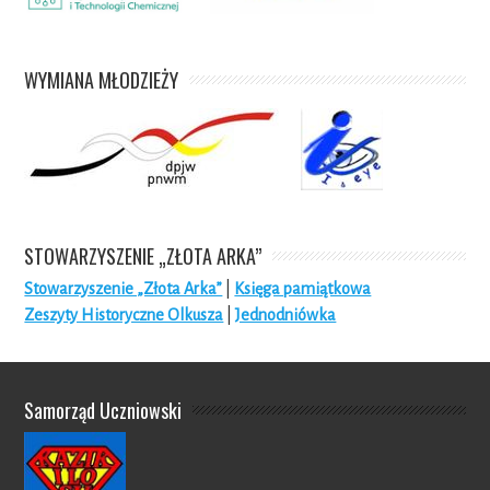
WYMIANA MŁODZIEŻY
STOWARZYSZENIE „ZŁOTA ARKA”
Stowarzyszenie „Złota Arka”
|
Księga pamiątkowa
Zeszyty Historyczne Olkusza
|
Jednodniówka
Samorząd Uczniowski