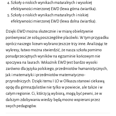
Szkoły o niskich wynikach maturalnych i wysokiej
efektywności mierzonej EWD (lewa górna ćwiartka).
Szkoły o niskich wynikach maturalnych i niskiej
efektywności mierzonej EWD (lewa dolna ćwiartka).
Dzięki EWD można skutecznie i w miarę obiektywnie
porównywać ze sobą poszczególne placówki. W tym przypadku
oprócz naszego liceum wybrano jeszcze trzy inne. Analizując te
wykresy, łatwo można stwierdzić, że nasza szkoła pomimo
ponadprzeciętnych wyników na egzaminie końcowym nie
spoczywa na laurach. Wskaźnik EWD jest bardzo wysoki
zarówno dla języka polskiego, przedmiotów humanistycznych,
jak i matematyki i przedmiotów matematyczno-
przyrodniczych. Dzięki temu I LO w Olkuszu stanowi ciekawą
opcję dla gimnazjalistów nie tylko w powiecie, ale także i w
całym regionie. Ci, którzy ją wybiorą, mogą być pewni, że w
dalszym zdobywaniu wiedzy będą mocno wspierani przez
swych pedagogów.