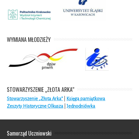
WYMIANA MŁODZIEŻY
STOWARZYSZENIE „ZŁOTA ARKA”
Stowarzyszenie „Złota Arka”
|
Księga pamiątkowa
Zeszyty Historyczne Olkusza
|
Jednodniówka
Samorząd Uczniowski