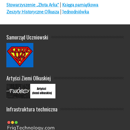
Stowarzyszenie „Złota Arka”
|
Księga pamiątkowa
Zeszyty Historyczne Olkusza
|
Jednodniówka
Samorząd Uczniowski
Artyści Ziemi Olkuskiej
Infrastruktura techniczna