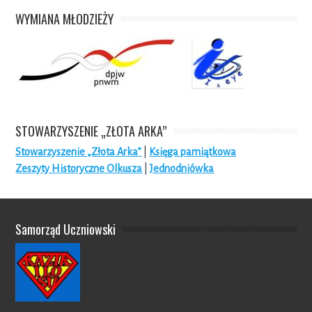
WYMIANA MŁODZIEŻY
STOWARZYSZENIE „ZŁOTA ARKA”
Stowarzyszenie „Złota Arka”
|
Księga pamiątkowa
Zeszyty Historyczne Olkusza
|
Jednodniówka
Samorząd Uczniowski