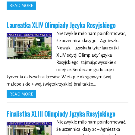
READ MORE
Laureatka XLIV Olimpiady Języka Rosyjskiego
Niezwykle miło nam poinformować,
że uczennica klasy 3c – Agnieszka
Nowak – uzyskała tytuł laureatki
XLIV edycji Olimpiady Języka
Rosyjskiego, zajmując wysokie 6.
miejsce. Serdeczne gratulacje i
życzenia dalszych sukcesów! W etapie okręgowym (woj.
małopolskie + woj. świętokrzyskie) brał także…
READ MORE
Finalistka XLIII Olimpiady Języka Rosyjskiego
Niezwykle miło nam poinformować,
że uczennica klasy 2c – Agnieszka