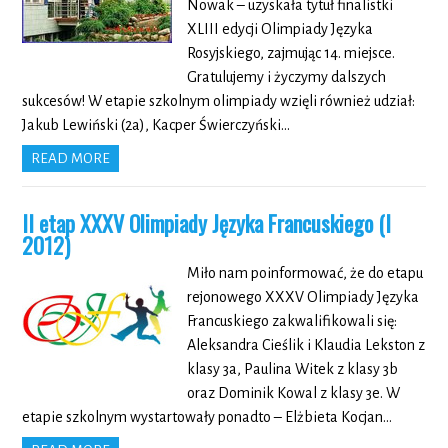
Nowak – uzyskała tytuł finalistki
XLIII edycji Olimpiady Języka
Rosyjskiego, zajmując 14. miejsce.
Gratulujemy i życzymy dalszych
sukcesów! W etapie szkolnym olimpiady wzięli również udział:
Jakub Lewiński (2a), Kacper Świerczyński…
READ MORE
II etap XXXV Olimpiady Języka Francuskiego (I
2012)
Miło nam poinformować, że do etapu
rejonowego XXXV Olimpiady Języka
Francuskiego zakwalifikowali się:
Aleksandra Cieślik i Klaudia Lekston z
klasy 3a, Paulina Witek z klasy 3b
oraz Dominik Kowal z klasy 3e. W
etapie szkolnym wystartowały ponadto – Elżbieta Kocjan…