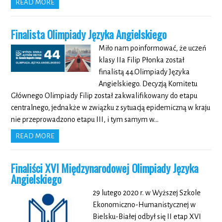
READ MORE
Finalista Olimpiady Języka Angielskiego
Miło nam poinformować, że uczeń
klasy IIa Filip Płonka został
finalistą 44.Olimpiady Języka
Angielskiego. Decyzją Komitetu
Głównego Olimpiady Filip został zakwalifikowany do etapu
centralnego, jednakże w związku z sytuacją epidemiczną w kraju
nie przeprowadzono etapu III, i tym samym w…
READ MORE
Finaliści XVI Międzynarodowej Olimpiady Języka
Angielskiego
29 lutego 2020 r. w Wyższej Szkole
Ekonomiczno-Humanistycznej w
Bielsku-Białej odbył się II etap XVI