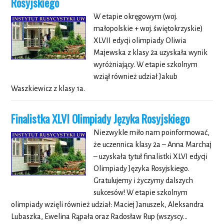
Rosyjskiego
W etapie okręgowym (woj.
małopolskie + woj. świętokrzyskie)
XLVII edycji olimpiady Oliwia
Majewska z klasy 2a uzyskała wynik
wyróżniający. W etapie szkolnym
wziął również udział Jakub
Waszkiewicz z klasy 1a.
Finalistka XLVI Olimpiady Języka Rosyjskiego
Niezwykle miło nam poinformować,
że uczennica klasy 2a – Anna Marchaj
– uzyskała tytuł finalistki XLVI edycji
Olimpiady Języka Rosyjskiego.
Gratulujemy i życzymy dalszych
sukcesów! W etapie szkolnym
olimpiady wzięli również udział: Maciej Januszek, Aleksandra
Lubaszka, Ewelina Rąpała oraz Radosław Rup (wszyscy…