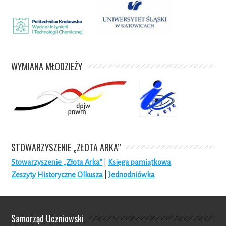
WYMIANA MŁODZIEŻY
STOWARZYSZENIE „ZŁOTA ARKA”
Stowarzyszenie „Złota Arka”
|
Księga pamiątkowa
Zeszyty Historyczne Olkusza
|
Jednodniówka
Samorząd Uczniowski