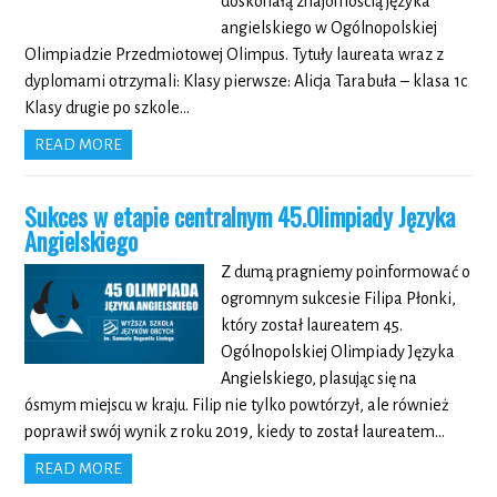
doskonałą znajomością języka
angielskiego w Ogólnopolskiej
Olimpiadzie Przedmiotowej Olimpus. Tytuły laureata wraz z
dyplomami otrzymali: Klasy pierwsze: Alicja Tarabuła – klasa 1c
Klasy drugie po szkole…
READ MORE
Sukces w etapie centralnym 45.Olimpiady Języka
Angielskiego
Z dumą pragniemy poinformować o
ogromnym sukcesie Filipa Płonki,
który został laureatem 45.
Ogólnopolskiej Olimpiady Języka
Angielskiego, plasując się na
ósmym miejscu w kraju. Filip nie tylko powtórzył, ale również
poprawił swój wynik z roku 2019, kiedy to został laureatem…
READ MORE