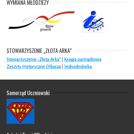
WYMIANA MŁODZIEŻY
STOWARZYSZENIE „ZŁOTA ARKA”
Stowarzyszenie „Złota Arka”
|
Księga pamiątkowa
Zeszyty Historyczne Olkusza
|
Jednodniówka
Samorząd Uczniowski