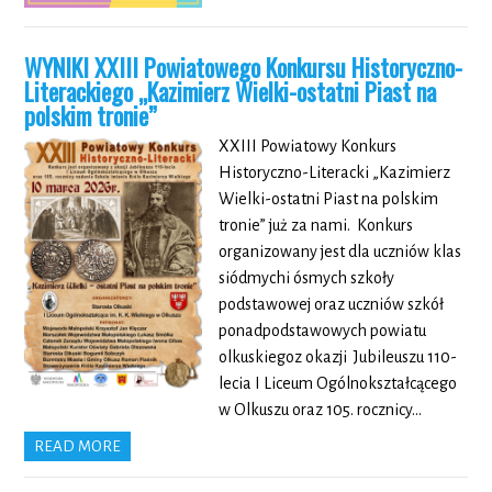
WYNIKI XXIII Powiatowego Konkursu Historyczno-
Literackiego „Kazimierz Wielki-ostatni Piast na
polskim tronie”
XXIII Powiatowy Konkurs
Historyczno-Literacki „Kazimierz
Wielki-ostatni Piast na polskim
tronie” już za nami. Konkurs
organizowany jest dla uczniów klas
siódmychi ósmych szkoły
podstawowej oraz uczniów szkół
ponadpodstawowych powiatu
olkuskiegoz okazji Jubileuszu 110-
lecia I Liceum Ogólnokształcącego
w Olkuszu oraz 105. rocznicy…
READ MORE