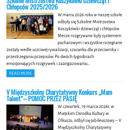
Szkolne Mistrzostwa Koszykówki Dziewcząt i
Chłopców 2025/2026
W marcu 2026 roku w naszej szkole
odbyły się Szkolne Mistrzostwa
Koszykówki dziewcząt i chłopców.
Mecze rozgrywane były systemem
pucharowym i wszystkie rozegrane
zostały wedle uczciwej rywalizacji, szacunku dla przeciwnika i
przestrzeganiu przepisów. Po dwóch tygodniach
emocjonujących rozgrywek i zaangażowaniu…
READ MORE
V Międzyszkolny Charytatywny Konkurs „Mam
Talent”– POMOC PRZEZ PASJĘ
W czwartek, 19 marca 2026r. w
Miejskim Ośrodku Kultury w
Olkuszu. odbył się jubileuszowy – V
Międzyszkolny Charytatywny