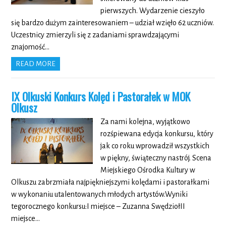
pierwszych. Wydarzenie cieszyło
się bardzo dużym zainteresowaniem – udział wzięło 62 uczniów.
Uczestnicy zmierzyli się z zadaniami sprawdzającymi
znajomość…
READ MORE
IX Olkuski Konkurs Kolęd i Pastorałek w MOK
Olkusz
Za nami kolejna, wyjątkowo
rozśpiewana edycja konkursu, który
jak co roku wprowadził wszystkich
w piękny, świąteczny nastrój. Scena
Miejskiego Ośrodka Kultury w
Olkuszu zabrzmiała najpiękniejszymi kolędami i pastorałkami
w wykonaniu utalentowanych młodych artystów.Wyniki
tegorocznego konkursu:I miejsce – Zuzanna SwędziołII
miejsce…