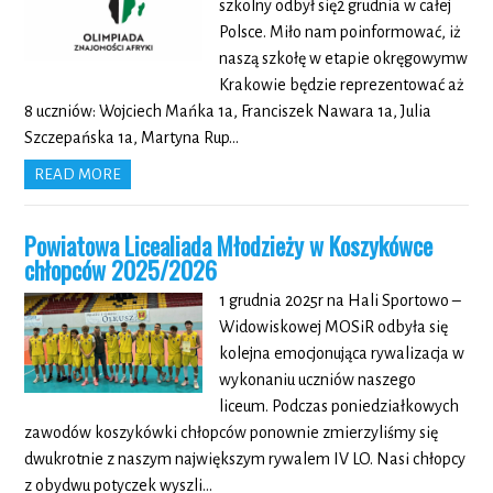
szkolny odbył się2 grudnia w całej
Polsce. Miło nam poinformować, iż
naszą szkołę w etapie okręgowymw
Krakowie będzie reprezentować aż
8 uczniów: Wojciech Mańka 1a, Franciszek Nawara 1a, Julia
Szczepańska 1a, Martyna Rup…
READ MORE
Powiatowa Licealiada Młodzieży w Koszykówce
chłopców 2025/2026
1 grudnia 2025r na Hali Sportowo –
Widowiskowej MOSiR odbyła się
kolejna emocjonująca rywalizacja w
wykonaniu uczniów naszego
liceum. Podczas poniedziałkowych
zawodów koszykówki chłopców ponownie zmierzyliśmy się
dwukrotnie z naszym największym rywalem IV LO. Nasi chłopcy
z obydwu potyczek wyszli…