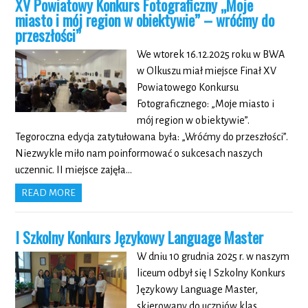
XV Powiatowy Konkurs Fotograficzny „Moje
miasto i mój region w obiektywie” – wróćmy do
przeszłości”
We wtorek 16.12.2025 roku w BWA
w Olkuszu miał miejsce Finał XV
Powiatowego Konkursu
Fotograficznego: „Moje miasto i
mój region w obiektywie”.
Tegoroczna edycja zatytułowana była: „Wróćmy do przeszłości”.
Niezwykle miło nam poinformować o sukcesach naszych
uczennic. II miejsce zajęła…
READ MORE
I Szkolny Konkurs Językowy Language Master
W dniu 10 grudnia 2025 r. w naszym
liceum odbył się I Szkolny Konkurs
Językowy Language Master,
skierowany do uczniów klas