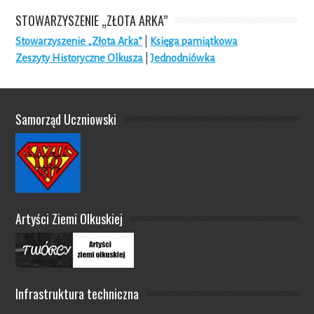
STOWARZYSZENIE „ZŁOTA ARKA”
Stowarzyszenie „Złota Arka”
|
Księga pamiątkowa
Zeszyty Historyczne Olkusza
|
Jednodniówka
Samorząd Uczniowski
Artyści Ziemi Olkuskiej
Infrastruktura techniczna