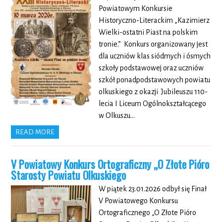
Powiatowym Konkursie
Historyczno-Literackim „Kazimierz
Wielki-ostatni Piast na polskim
tronie.” Konkurs organizowany jest
dla uczniów klas siódmych i ósmych
szkoły podstawowej oraz uczniów
szkół ponadpodstawowych powiatu
olkuskiego z okazji Jubileuszu 110-
lecia I Liceum Ogólnokształcącego
w Olkuszu…
READ MORE
V Powiatowy Konkurs Ortograficzny „O Złote Pióro
Starosty Powiatu Olkuskiego
W piątek 23.01.2026 odbył się Finał
V Powiatowego Konkursu
Ortograficznego „O Złote Pióro