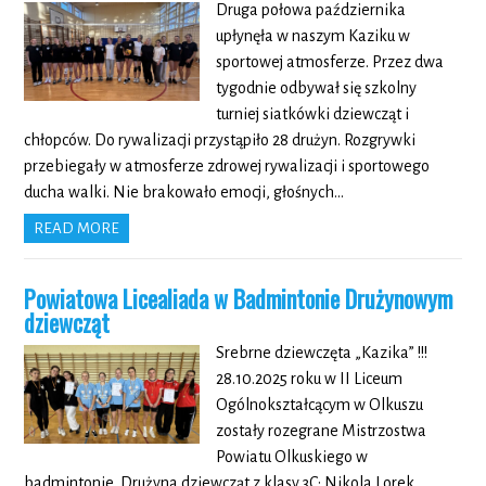
Druga połowa października
upłynęła w naszym Kaziku w
sportowej atmosferze. Przez dwa
tygodnie odbywał się szkolny
turniej siatkówki dziewcząt i
chłopców. Do rywalizacji przystąpiło 28 drużyn. Rozgrywki
przebiegały w atmosferze zdrowej rywalizacji i sportowego
ducha walki. Nie brakowało emocji, głośnych…
READ MORE
Powiatowa Licealiada w Badmintonie Drużynowym
dziewcząt
Srebrne dziewczęta „Kazika” !!!
28.10.2025 roku w II Liceum
Ogólnokształcącym w Olkuszu
zostały rozegrane Mistrzostwa
Powiatu Olkuskiego w
badmintonie. Drużyna dziewcząt z klasy 3C: Nikola Lorek,