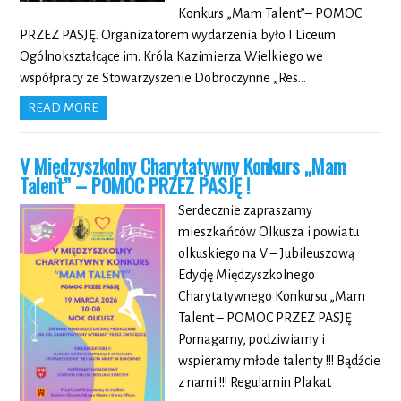
Konkurs „Mam Talent”– POMOC
PRZEZ PASJĘ. Organizatorem wydarzenia było I Liceum
Ogólnokształcące im. Króla Kazimierza Wielkiego we
współpracy ze Stowarzyszenie Dobroczynne „Res…
READ MORE
V Międzyszkolny Charytatywny Konkurs „Mam
Talent” – POMOC PRZEZ PASJĘ !
Serdecznie zapraszamy
mieszkańców Olkusza i powiatu
olkuskiego na V – Jubileuszową
Edycję Międzyszkolnego
Charytatywnego Konkursu „Mam
Talent – POMOC PRZEZ PASJĘ
Pomagamy, podziwiamy i
wspieramy młode talenty !!! Bądźcie
z nami !!! Regulamin Plakat