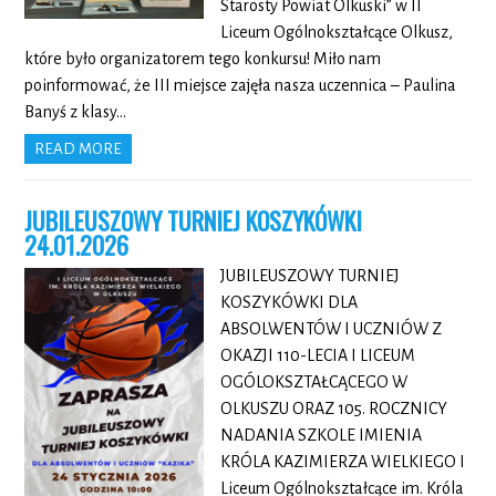
Starosty Powiat Olkuski” w II
Liceum Ogólnokształcące Olkusz,
które było organizatorem tego konkursu! Miło nam
poinformować, że III miejsce zajęła nasza uczennica – Paulina
Banyś z klasy…
READ MORE
JUBILEUSZOWY TURNIEJ KOSZYKÓWKI
24.01.2026
JUBILEUSZOWY TURNIEJ
KOSZYKÓWKI DLA
ABSOLWENTÓW I UCZNIÓW Z
OKAZJI 110-LECIA I LICEUM
OGÓLOKSZTAŁCĄCEGO W
OLKUSZU ORAZ 105. ROCZNICY
NADANIA SZKOLE IMIENIA
KRÓLA KAZIMIERZA WIELKIEGO I
Liceum Ogólnokształcące im. Króla