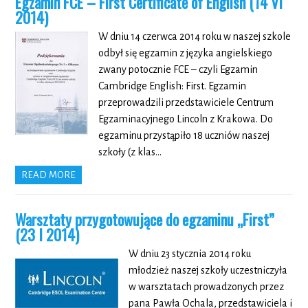
Egzamin FCE – First Certificate of English (14 VI
2014)
W dniu 14 czerwca 2014 roku w naszej szkole
odbył się egzamin z języka angielskiego
zwany potocznie FCE – czyli Egzamin
Cambridge English: First. Egzamin
przeprowadzili przedstawiciele Centrum
Egzaminacyjnego Lincoln z Krakowa. Do
egzaminu przystąpiło 18 uczniów naszej
szkoły (z klas…
READ MORE
Warsztaty przygotowujące do egzaminu „First”
(23 I 2014)
W dniu 23 stycznia 2014 roku
młodzież naszej szkoły uczestniczyła
w warsztatach prowadzonych przez
pana Pawła Ochala, przedstawiciela i