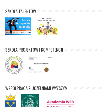
SZKOŁA TALENTÓW
SZKOŁA PROJEKTÓW I KOMPETENCJI
WSPÓŁPRACA Z UCZELNIAMI WYŻSZYMI