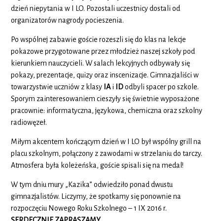
dzień niepytania w I LO. Pozostali uczestnicy dostali od
organizatorów nagrody pocieszenia.
Po wspólnej zabawie goście rozeszli się do klas na lekcje
pokazowe przygotowane przez młodzież naszej szkoły pod
kierunkiem nauczycieli. W salach lekcyjnych odbywały się
pokazy, prezentacje, quizy oraz inscenizacje. Gimnazjaliści w
towarzystwie uczniów z klasy
IA
i
ID
odbyli spacer po szkole.
Sporym zainteresowaniem cieszyły się świetnie wyposażone
pracownie: informatyczna, językowa, chemiczna oraz szkolny
radiowęzeł.
Miłym akcentem kończącym dzień w I LO był wspólny grill na
placu szkolnym, połączony z zawodami w strzelaniu do tarczy.
Atmosfera była koleżeńska, goście spisali się na medal!
W tym dniu mury „Kazika” odwiedziło ponad dwustu
gimnazjalistów. Liczymy, że spotkamy się ponownie na
rozpoczęciu Nowego Roku Szkolnego – 1 IX 2016 r.
SERDECZNIE ZAPRASZAMY
.