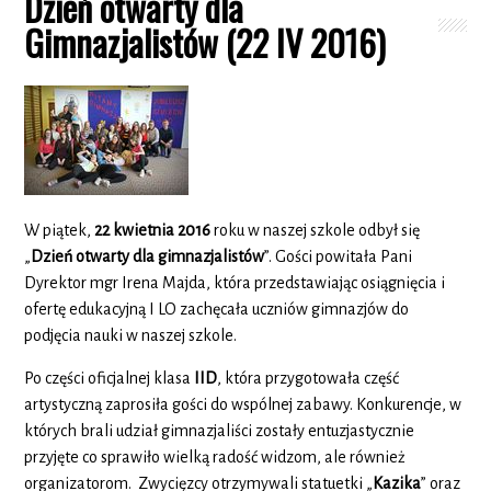
Dzień otwarty dla
Gimnazjalistów (22 IV 2016)
W piątek,
22 kwietnia 2016
roku w naszej szkole odbył się
„
Dzień otwarty dla gimnazjalistów
”. Gości powitała Pani
Dyrektor mgr Irena Majda, która przedstawiając osiągnięcia i
ofertę edukacyjną I LO zachęcała uczniów gimnazjów do
podjęcia nauki w naszej szkole.
Po części oficjalnej klasa
IID
, która przygotowała część
artystyczną zaprosiła gości do wspólnej zabawy. Konkurencje, w
których brali udział gimnazjaliści zostały entuzjastycznie
przyjęte co sprawiło wielką radość widzom, ale również
organizatorom. Zwycięzcy otrzymywali statuetki „
Kazika
” oraz