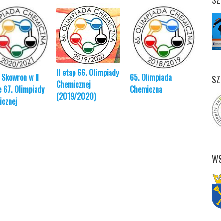
SZ
II etap 66. Olimpiady
 Skowron w II
65. Olimpiada
II et
SZ
Chemicznej
e 67. Olimpiady
Chemiczna
Chemi
(2019/2020)
cznej
(2017
WS