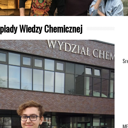
impiady Wiedzy Chemicznej
Sr
ME