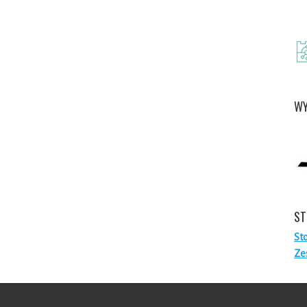
WY
ST
St
Ze