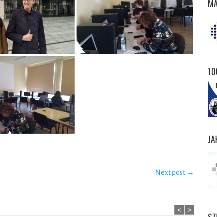
MA
10
JA
Next post →
<
>