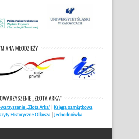
MIANA MŁODZIEŻY
OWARZYSZENIE „ZŁOTA ARKA”
owarzyszenie „Złota Arka”
|
Księga pamiątkowa
szyty Historyczne Olkusza
|
Jednodniówka