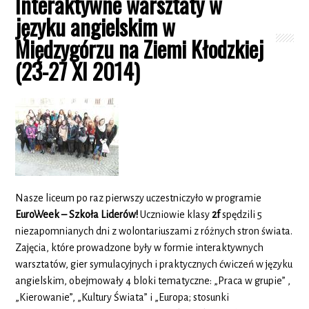
Interaktywne warsztaty w
języku angielskim w
Międzygórzu na Ziemi Kłodzkiej
(23-27 XI 2014)
Nasze liceum po raz pierwszy uczestniczyło w programie
EuroWeek – Szkoła Liderów!
Uczniowie klasy
2f
spędzili 5
niezapomnianych dni z wolontariuszami z różnych stron świata.
Zajęcia, które prowadzone były w formie interaktywnych
warsztatów, gier symulacyjnych i praktycznych ćwiczeń w języku
angielskim, obejmowały 4 bloki tematyczne: „Praca w grupie” ,
„Kierowanie”, „Kultury Świata” i „Europa; stosunki