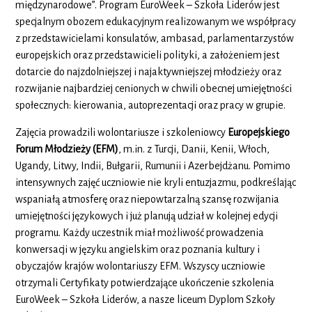
międzynarodowe”. Program EuroWeek – Szkoła Liderów jest
specjalnym obozem edukacyjnym realizowanym we współpracy
z przedstawicielami konsulatów, ambasad, parlamentarzystów
europejskich oraz przedstawicieli polityki, a założeniem jest
dotarcie do najzdolniejszej i najaktywniejszej młodzieży oraz
rozwijanie najbardziej cenionych w chwili obecnej umiejętności
społecznych: kierowania, autoprezentacji oraz pracy w grupie.
Zajęcia prowadzili wolontariusze i szkoleniowcy
Europejskiego
Forum Młodzieży (EFM)
, m.in. z Turcji, Danii, Kenii, Włoch,
Ugandy, Litwy, Indii, Bułgarii, Rumunii i Azerbejdżanu. Pomimo
intensywnych zajęć uczniowie nie kryli entuzjazmu, podkreślając
wspaniałą atmosferę oraz niepowtarzalną szansę rozwijania
umiejętności językowych i już planują udział w kolejnej edycji
programu. Każdy uczestnik miał możliwość prowadzenia
konwersacji w języku angielskim oraz poznania kultury i
obyczajów krajów wolontariuszy EFM. Wszyscy uczniowie
otrzymali Certyfikaty potwierdzające ukończenie szkolenia
EuroWeek – Szkoła Liderów, a nasze liceum Dyplom Szkoły