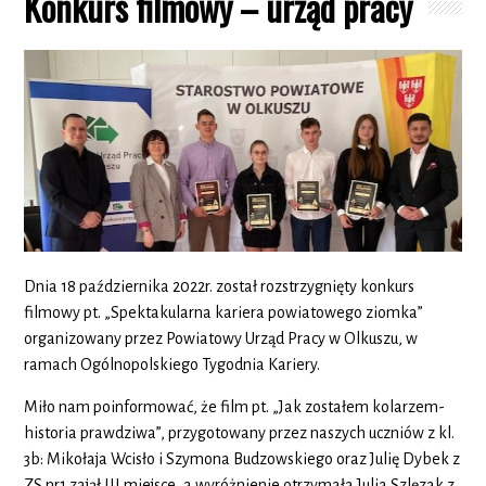
Konkurs filmowy – urząd pracy
Dnia 18 października 2022r. został rozstrzygnięty konkurs
filmowy pt. „Spektakularna kariera powiatowego ziomka”
organizowany przez Powiatowy Urząd Pracy w Olkuszu, w
ramach Ogólnopolskiego Tygodnia Kariery.
Miło nam poinformować, że film pt. „Jak zostałem kolarzem-
historia prawdziwa”, przygotowany przez naszych uczniów z kl.
3b: Mikołaja Wcisło i Szymona Budzowskiego oraz Julię Dybek z
ZS nr1 zajął III miejsce, a wyróżnienie otrzymała Julia Szlęzak z