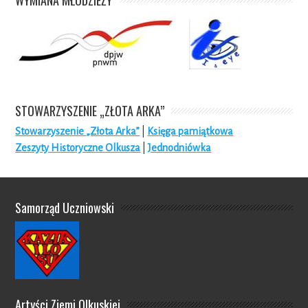
STOWARZYSZENIE „ZŁOTA ARKA”
Stowarzyszenie „Złota Arka”
|
Księga pamiątkowa
Zeszyty Historyczne Olkusza
|
Jednodniówka
Samorząd Uczniowski
Artyści Ziemi Olkuskiej