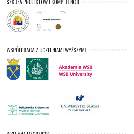
SZKOŁA PROJEKTÓW I KOMPETENCJI
WSPÓŁPRACA Z UCZELNIAMI WYŻSZYMI
WYMIANA MŁODZIEŻY