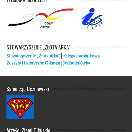
STOWARZYSZENIE „ZŁOTA ARKA”
Stowarzyszenie „Złota Arka”
|
Księga pamiątkowa
Zeszyty Historyczne Olkusza
|
Jednodniówka
Samorząd Uczniowski
Artyści Ziemi Olkuskiej