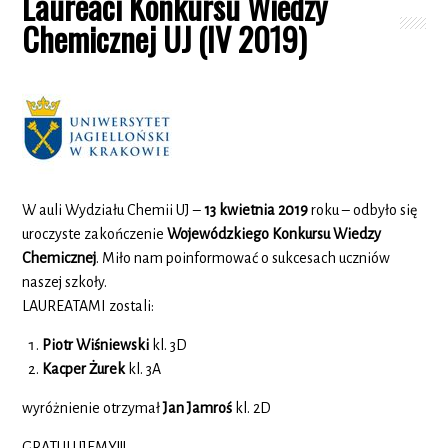
Laureaci Konkursu Wiedzy
Chemicznej UJ (IV 2019)
W auli Wydziału Chemii UJ –
13 kwietnia 2019
roku – odbyło się
uroczyste zakończenie
Wojewódzkiego Konkursu Wiedzy
Chemicznej
. Miło nam poinformować o sukcesach uczniów
naszej szkoły.
LAUREATAMI zostali:
Piotr Wiśniewski
kl. 3D
Kacper Żurek
kl. 3A
wyróżnienie otrzymał
Jan Jamroś
kl. 2D
GRATULUJEMY!!!