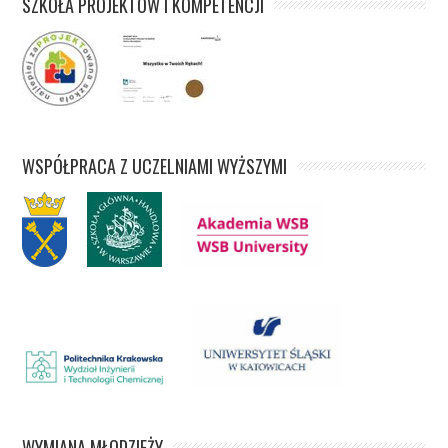
SZKOŁA PROJEKTÓW I KOMPETENCJI
WSPÓŁPRACA Z UCZELNIAMI WYŻSZYMI
WYMIANA MŁODZIEŻY