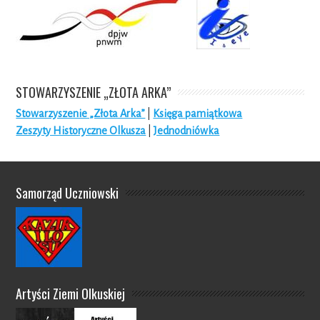
STOWARZYSZENIE „ZŁOTA ARKA”
Stowarzyszenie „Złota Arka”
|
Księga pamiątkowa
Zeszyty Historyczne Olkusza
|
Jednodniówka
Samorząd Uczniowski
Artyści Ziemi Olkuskiej