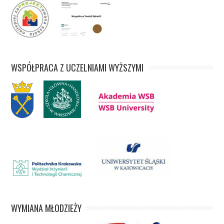
WSPÓŁPRACA Z UCZELNIAMI WYŻSZYMI
WYMIANA MŁODZIEŻY