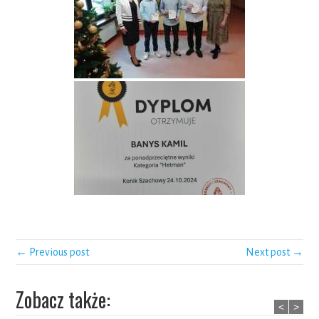
← Previous post
Next post →
Zobacz także:
<
>