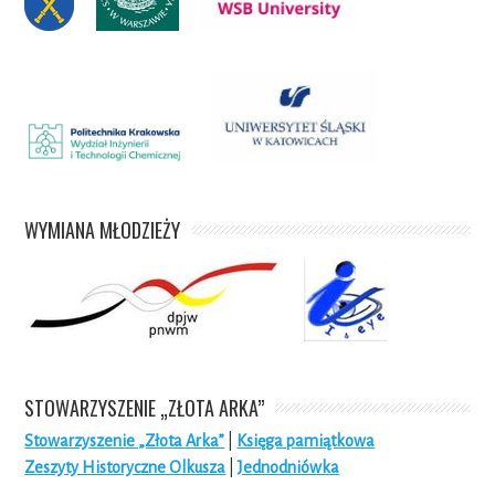
WYMIANA MŁODZIEŻY
STOWARZYSZENIE „ZŁOTA ARKA”
Stowarzyszenie „Złota Arka”
|
Księga pamiątkowa
Zeszyty Historyczne Olkusza
|
Jednodniówka