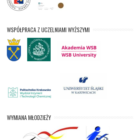
WSPÓŁPRACA Z UCZELNIAMI WYŻSZYMI
WYMIANA MŁODZIEŻY