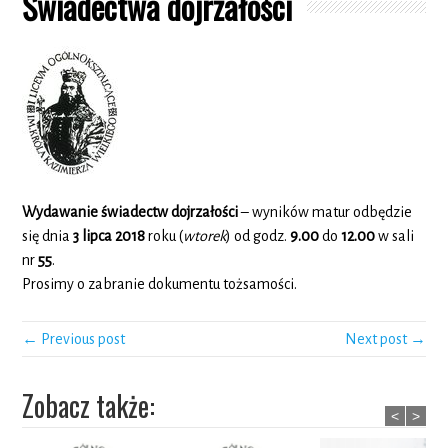
Świadectwa dojrzałości
Wydawanie świadectw
dojrzałości
– wyników matur odbędzie
się dnia
3 lipca 2018
roku (
wtorek
) od godz.
9.00
do
12.00
w sali
nr
55
.
Prosimy o zabranie dokumentu tożsamości.
← Previous post
Next post →
Zobacz także:
<
>