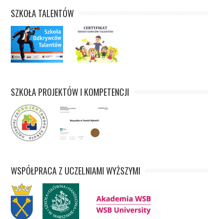
SZKOŁA TALENTÓW
SZKOŁA PROJEKTÓW I KOMPETENCJI
WSPÓŁPRACA Z UCZELNIAMI WYŻSZYMI