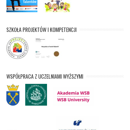
SZKOŁA PROJEKTÓW I KOMPETENCJI
WSPÓŁPRACA Z UCZELNIAMI WYŻSZYMI