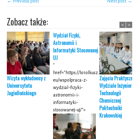
← Previous post
Next post →
Zobacz także:
<
>
Wydział Fizyki,
Astronomii i
Informatyki Stosowanej
UJ
"
href="https://lo1olkusz.
Wizyta wykładowcy z
Zajęcia Praktyczne n
eu/wspolpraca-z-
Uniwersytetu
Wydziale Inżynierii i
wydzial-fizyki-
Jagiellońskiego
Technologii
astronomii-i-
Chemicznej
informatyki-
Politechniki
stosowanej-uj/">
Krakowskiej