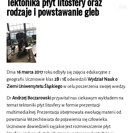
Tektonika płyt litosfery oraz
rodzaje i powstawanie gleb
Dnia
16 marca 2017
roku odbyły się zajęcia edukacyjne z
geografii. Uczniowie klas
2B
i
1E
odwiedzili
Wydział Nauk o
Ziemi Uniwersytetu Śląskiego
w celu poszerzenia swojej wiedzy.
Dr
Andrzej Boczarowski
przywitał nas ciekawym wykładem na
temat tektoniki płyt litosfery w formie prezentacji
multimedialnej. Prezentacja obejmowała ewolucję materii od
powstania Wszechświata do pojawienia się człowieka.
Uczniowie dowiedzieli się jakie jest rozmieszczenie płyt