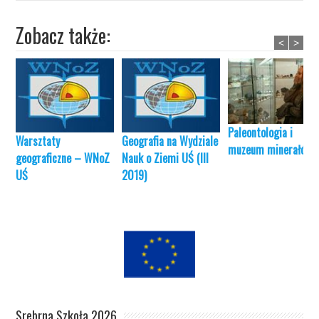
Zobacz także:
<
>
Paleontologia i
Warsztaty
Geografia na Wydziale
muzeum minerałów
geograficzne – WNoZ
Nauk o Ziemi UŚ (III
UŚ
2019)
Srebrna Szkoła 2026