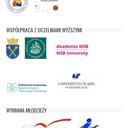
WSPÓŁPRACA Z UCZELNIAMI WYŻSZYMI
WYMIANA MŁODZIEŻY