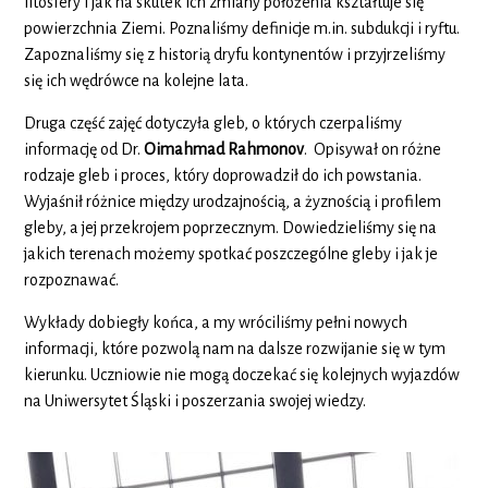
litosfery i jak na skutek ich zmiany położenia kształtuje się
powierzchnia Ziemi. Poznaliśmy definicje m.in. subdukcji i ryftu.
Zapoznaliśmy się z historią dryfu kontynentów i przyjrzeliśmy
się ich wędrówce na kolejne lata.
Druga część zajęć dotyczyła gleb, o których czerpaliśmy
informację od Dr.
Oimahmad Rahmonov
. Opisywał on różne
rodzaje gleb i proces, który doprowadził do ich powstania.
Wyjaśnił różnice między urodzajnością, a żyznością i profilem
gleby, a jej przekrojem poprzecznym. Dowiedzieliśmy się na
jakich terenach możemy spotkać poszczególne gleby i jak je
rozpoznawać.
Wykłady dobiegły końca, a my wróciliśmy pełni nowych
informacji, które pozwolą nam na dalsze rozwijanie się w tym
kierunku. Uczniowie nie mogą doczekać się kolejnych wyjazdów
na Uniwersytet Śląski i poszerzania swojej wiedzy.