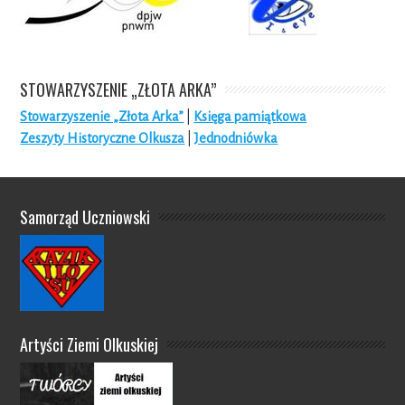
STOWARZYSZENIE „ZŁOTA ARKA”
Stowarzyszenie „Złota Arka”
|
Księga pamiątkowa
Zeszyty Historyczne Olkusza
|
Jednodniówka
Samorząd Uczniowski
Artyści Ziemi Olkuskiej