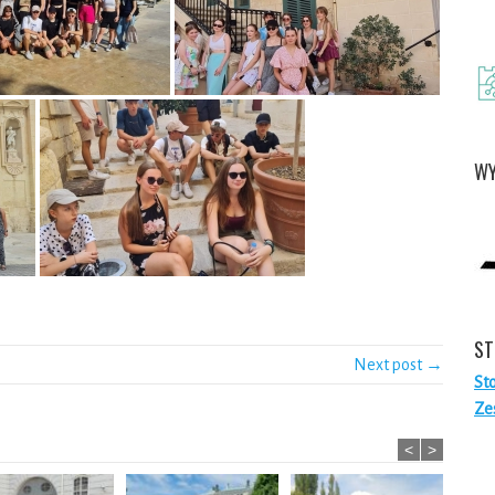
WY
ST
Next post →
St
Ze
<
>