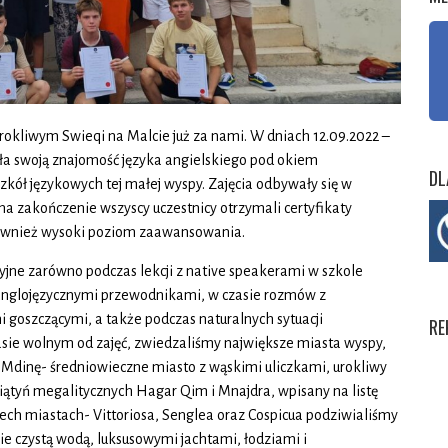
rokliwym Swieqi na Malcie już za nami. W dniach 12.09.2022 –
ała swoją znajomość języka angielskiego pod okiem
DL
szkół językowych tej małej wyspy. Zajęcia odbywały się w
a zakończenie wszyscy uczestnicy otrzymali certyfikaty
 również wysoki poziom zaawansowania.
yjne zarówno podczas lekcji z native speakerami w szkole
 anglojęzycznymi przewodnikami, w czasie rozmów z
i goszczącymi, a także podczas naturalnych sytuacji
RE
sie wolnym od zajęć, zwiedzaliśmy największe miasta wyspy,
cę Mdinę- średniowieczne miasto z wąskimi uliczkami, urokliwy
tyń megalitycznych Hagar Qim i Mnajdra, wpisany na listę
h miastach- Vittoriosa, Senglea oraz Cospicua podziwialiśmy
nie czystą wodą, luksusowymi jachtami, łodziami i