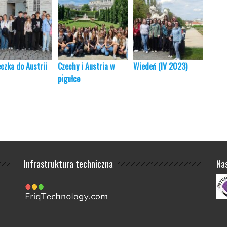
czka do Austrii
Czechy i Austria w
Wiedeń (IV 2023)
„Kazi
pigułce
rycer
Infrastruktura techniczna
Na