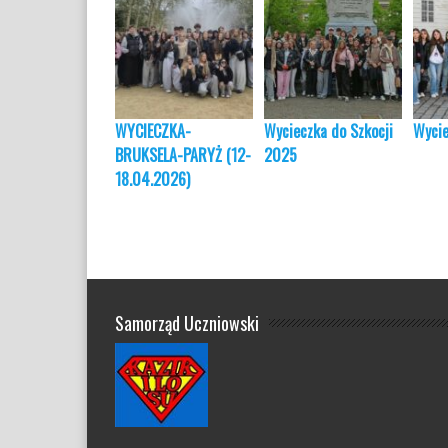
WYCIECZKA-
Wycieczka do Szkocji
Wycie
BRUKSELA-PARYŻ (12-
2025
18.04.2026)
Samorząd Uczniowski