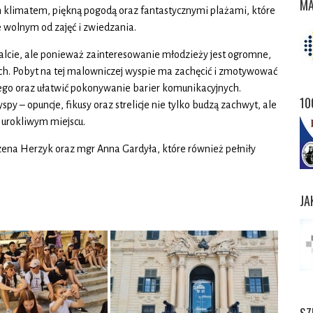
MA
limatem, piękną pogodą oraz fantastycznymi plażami, które
 wolnym od zajęć i zwiedzania.
Malcie, ale ponieważ zainteresowanie młodzieży jest ogromne,
ch. Pobyt na tej malowniczej wyspie ma zachęcić i zmotywować
iego oraz ułatwić pokonywanie barier komunikacyjnych.
10
spy – opuncje, fikusy oraz strelicje nie tylko budzą zachwyt, ale
 urokliwym miejscu.
ena Herzyk oraz mgr Anna Gardyła, które również pełniły
JA