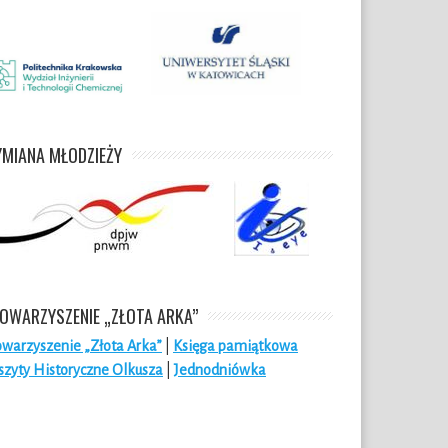
MIANA MŁODZIEŻY
OWARZYSZENIE „ZŁOTA ARKA”
owarzyszenie „Złota Arka”
|
Księga pamiątkowa
szyty Historyczne Olkusza
|
Jednodniówka