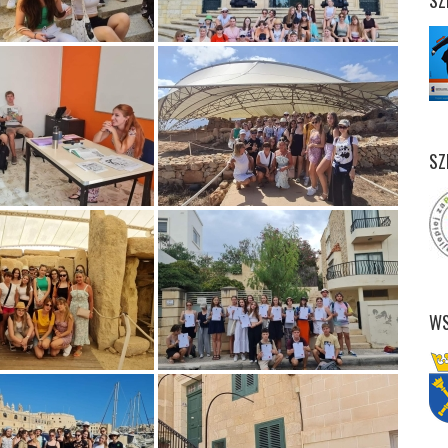
SZ
SZ
WS