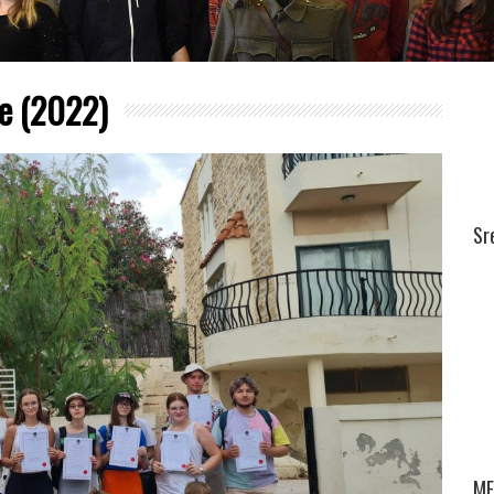
e (2022)
Sr
ME