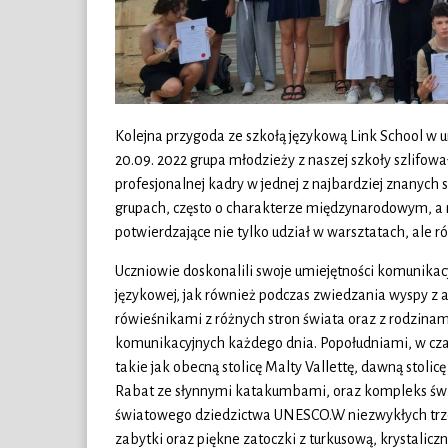
Kolejna przygoda ze szkołą językową Link School w u
20.09. 2022 grupa młodzieży z naszej szkoły szlifow
profesjonalnej kadry w jednej z najbardziej znanych 
grupach, często o charakterze międzynarodowym, a n
potwierdzające nie tylko udział w warsztatach, ale
Uczniowie doskonalili swoje umiejętności komunikac
językowej, jak również podczas zwiedzania wyspy z
rówieśnikami z różnych stron świata oraz z rodzinam
komunikacyjnych każdego dnia. Popołudniami, w cza
takie jak obecną stolicę Malty Vallettę, dawną stoli
Rabat ze słynnymi katakumbami, oraz kompleks świą
światowego dziedzictwa UNESCO.W niezwykłych trzec
zabytki oraz piękne zatoczki z turkusową, krystalicz