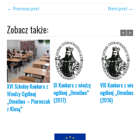
← Previous post
Next post →
Zobacz także:
<
>
IX Konkurs z wiedzy
VIII Konkurs z wiedzy
XVI Szkolny Konkurs z
ogólnej „Omnibus”
ogólnej „Omnibus”
Wiedzy Ogólnej
(2017)
(2016)
„Omnibus – Pierwszak
z Klasą”