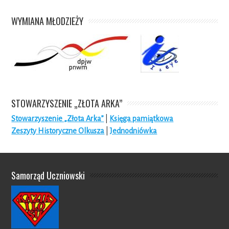
WYMIANA MŁODZIEŻY
STOWARZYSZENIE „ZŁOTA ARKA”
Stowarzyszenie „Złota Arka”
|
Księga pamiątkowa
Zeszyty Historyczne Olkusza
|
Jednodniówka
Samorząd Uczniowski