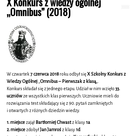
X Konkurs z wiedzy ogólnej
„Omnibus” (2018)
W czwartek
7 czerwca 2018
roku odbył się
X Szkolny Konkurs z
Wiedzy Ogólnej
„
Omnibus – Pierwszak z klasą
„.
Konkurs składał się z jednego etapu. Udział w nim wzięło
33.
uczniów
ze wszystkich klas pierwszych. Uczniowie mieli do
rozwiązania test składający się z 90. pytań zamkniętych
i otwartych z różnych dziedzin wiedzy.
1. miejsce
zajął
Bartłomiej Chwast
z klasy
1a
2. miejsce
zdobył
Jan Jamroś
z klasy
1d