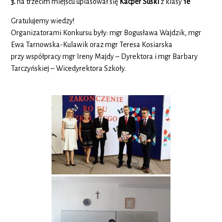
3.
na trzecim miejscu uplasował się
Kacper Suski
z klasy
1e
Gratulujemy wiedzy!
Organizatorami Konkursu były: mgr Bogusława Wajdzik, mgr
Ewa Tarnowska-Kulawik oraz mgr Teresa Kosiarska
przy współpracy mgr Ireny Majdy – Dyrektora i mgr Barbary
Tarczyńskiej – Wicedyrektora Szkoły.