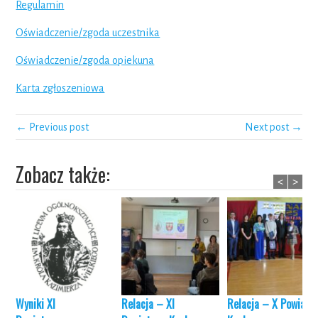
Regulamin
Oświadczenie/zgoda uczestnika
Oświadczenie/zgoda opiekuna
Karta zgłoszeniowa
← Previous post
Next post →
Zobacz także:
<
>
Wyniki XI
Relacja –
XI
Relacja – X Powiato