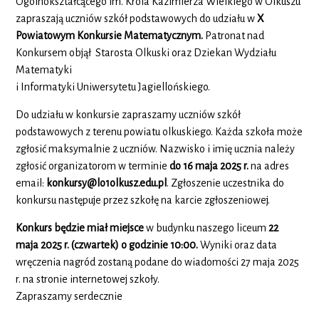
Ogólnokształcącego im. Króla Kazimierza Wielkiego w Olkuszu
zapraszają uczniów szkół podstawowych do udziału w
X
Powiatowym Konkursie Matematycznym.
Patronat nad
Konkursem objął Starosta Olkuski oraz Dziekan Wydziału
Matematyki
i Informatyki Uniwersytetu Jagiellońskiego.
Do udziału w konkursie zapraszamy uczniów szkół
podstawowych z terenu powiatu olkuskiego. Każda szkoła może
zgłosić maksymalnie 2 uczniów. Nazwisko i imię ucznia należy
zgłosić organizatorom w terminie
do 16 maja 2025 r.
na adres
email:
konkursy@lo1olkusz.edu.pl
. Zgłoszenie uczestnika do
konkursu następuje przez szkołę na karcie zgłoszeniowej.
Konkurs będzie miał miejsce
w budynku naszego liceum
22
maja 2025 r. (czwartek) o godzinie 10:00.
Wyniki oraz data
wręczenia nagród zostaną podane do wiadomości 27 maja 2025
r. na stronie internetowej szkoły.
Zapraszamy serdecznie