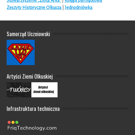
Stowarzyszenie „Złota Arka”
|
Księga pamiątkowa
Zeszyty Historyczne Olkusza
|
Jednodniówka
Samorząd Uczniowski
Artyści Ziemi Olkuskiej
Infrastruktura techniczna