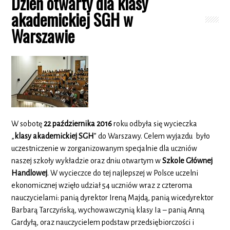
Dzień otwarty dla klasy
akademickiej SGH w
Warszawie
W sobotę
22 października 2016
roku odbyła się wycieczka
„
klasy akademickiej SGH
” do Warszawy. Celem wyjazdu było
uczestniczenie w zorganizowanym specjalnie dla uczniów
naszej szkoły wykładzie oraz dniu otwartym w
Szkole Głównej
Handlowej
. W wycieczce do tej najlepszej w Polsce uczelni
ekonomicznej wzięło udział 54 uczniów wraz z czteroma
nauczycielami: panią dyrektor Ireną Majdą, panią wicedyrektor
Barbarą Tarczyńską, wychowawczynią klasy Ia – panią Anną
Gardyłą, oraz nauczycielem podstaw przedsiębiorczości i