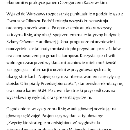
ekonomii w praktyce panem Grzegorzem Kaszewskim.
Wyjazd do Warszawy rozpoczął się punktualnie o godzinie 5:30 z
Dworca w Olkuszu. Podróż minęła wszystkim w nastroju
radosnego oczekiwania. Po opuszczeniu autokaru wszyscy
zatrzymali się, aby objąć spojrzeniem majestatyczny budynek
Szkoły Głównej Handlowej. Już na progu uczelni uczniowie i
nauczyciele zostali natychmiast ciepło przywitani przez żaków,
oraz oprowadzeni po gmachu kampusu. Korzystając z chwili
wolnego czasu przed wykładami uczniowie mieli możliwość
zasięgnięcia informacji o uczelni w przygotowanych na tę
okazję stoiskach. Największym zainteresowaniem cieszyły się
stoisko Olimpiady Przedsiębiorczości”, stanowisko rekrutacyjne,
oraz biuro karier SGH. Po chwili beztroski przyszedł czas na
wyczekiwany wykład, oraz prezentację uczelni.
O godzinie 11 wszyscy zebrali się w auli głównej oczekując na
główną część zajęć. Pasjonujący wykład zatytułowany:
„Zwycięskie strategie przedsiębiorstw” wygłosił dla
zgromadzonych profesor Bartosz Majewski. Jego słowa w