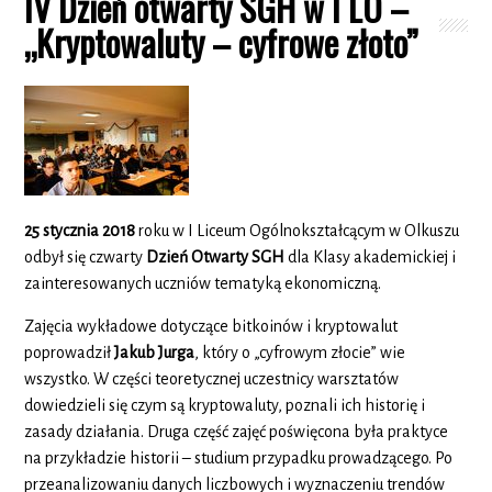
IV Dzień otwarty SGH w I LO –
„Kryptowaluty – cyfrowe złoto”
25 stycznia 2018
roku w I Liceum Ogólnokształcącym w Olkuszu
odbył się czwarty
Dzień Otwarty SGH
dla Klasy akademickiej i
zainteresowanych uczniów tematyką ekonomiczną.
Zajęcia wykładowe dotyczące bitkoinów i kryptowalut
poprowadził
Jakub Jurga
, który o „cyfrowym złocie” wie
wszystko. W części teoretycznej uczestnicy warsztatów
dowiedzieli się czym są kryptowaluty, poznali ich historię i
zasady działania. Druga część zajęć poświęcona była praktyce
na przykładzie historii – studium przypadku prowadzącego. Po
przeanalizowaniu danych liczbowych i wyznaczeniu trendów