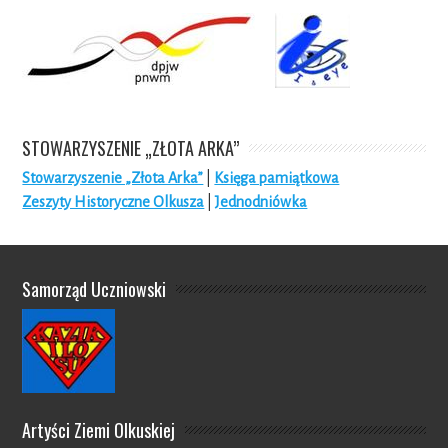
STOWARZYSZENIE „ZŁOTA ARKA”
Stowarzyszenie „Złota Arka”
|
Księga pamiątkowa
Zeszyty Historyczne Olkusza
|
Jednodniówka
Samorząd Uczniowski
Artyści Ziemi Olkuskiej