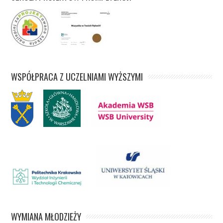
WSPÓŁPRACA Z UCZELNIAMI WYŻSZYMI
WYMIANA MŁODZIEŻY