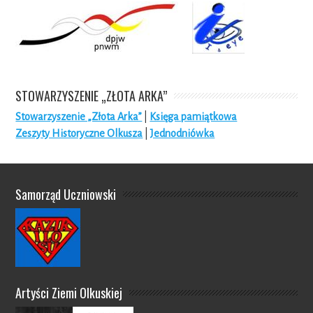
STOWARZYSZENIE „ZŁOTA ARKA”
Stowarzyszenie „Złota Arka”
|
Księga pamiątkowa
Zeszyty Historyczne Olkusza
|
Jednodniówka
Samorząd Uczniowski
Artyści Ziemi Olkuskiej