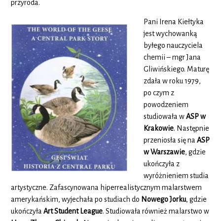
przyroda.
Pani Irena Kiełtyka
jest wychowanką
byłego nauczyciela
chemii – mgr Jana
Gliwińskiego. Maturę
zdała w roku 1979,
po czym z
powodzeniem
studiowała w
ASP w
Krakowie
. Następnie
przeniosła się na
ASP
w Warszawie
, gdzie
ukończyła z
wyróżnieniem studia
artystyczne. Zafascynowana hiperrealistycznym malarstwem
amerykańskim, wyjechała po studiach do
Nowego Jorku
, gdzie
ukończyła
Art Student League
. Studiowała również malarstwo w