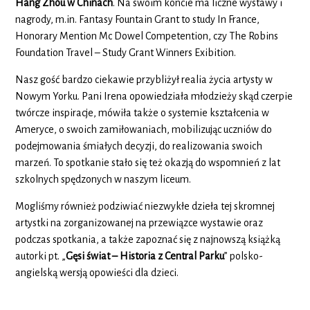
Hang Zhou w Chinach
. Na swoim koncie ma liczne wystawy i
nagrody, m.in. Fantasy Fountain Grant to study In France,
Honorary Mention Mc Dowel Competention, czy The Robins
Foundation Travel – Study Grant Winners Exibition.
Nasz gość bardzo ciekawie przybliżył realia życia artysty w
Nowym Yorku. Pani Irena opowiedziała młodzieży skąd czerpie
twórcze inspiracje, mówiła także o systemie kształcenia w
Ameryce, o swoich zamiłowaniach, mobilizując uczniów do
podejmowania śmiałych decyzji, do realizowania swoich
marzeń. To spotkanie stało się też okazją do wspomnień z lat
szkolnych spędzonych w naszym liceum.
Mogliśmy również podziwiać niezwykłe dzieła tej skromnej
artystki na zorganizowanej na przewiązce wystawie oraz
podczas spotkania, a także zapoznać się z najnowszą książką
autorki pt. „
Gęsi świat – Historia z Central Parku
” polsko-
angielską wersją opowieści dla dzieci.