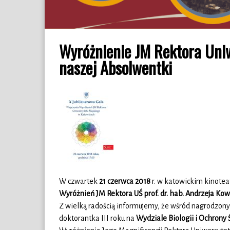
Wyróżnienie JM Rektora Uniw
naszej Absolwentki
W czwartek
21 czerwca 2018
r. w katowickim kinoteat
Wyróżnień JM Rektora UŚ prof. dr. hab. Andrzeja Ko
Z wielką radością informujemy, że wśród nagrodzony
doktorantka III roku na
Wydziale Biologii i Ochrony