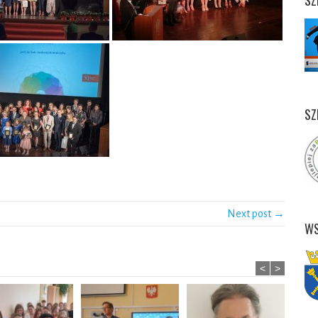
SZ
SZ
Next post →
WS
<
>