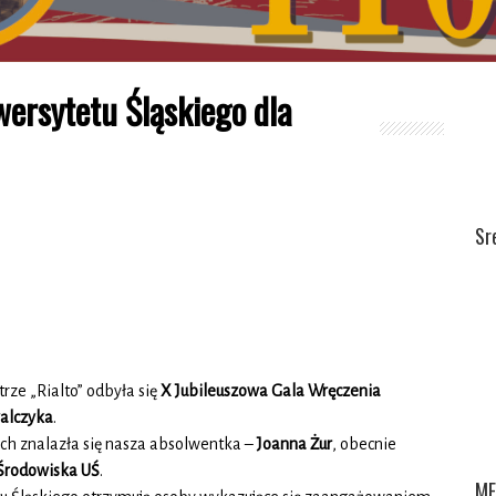
ersytetu Śląskiego dla
Sr
rze „Rialto” odbyła się
X Jubileuszowa Gala Wręczenia
walczyka
.
ch znalazła się nasza absolwentka –
Joanna Żur
, obecnie
 Środowiska UŚ
.
ME