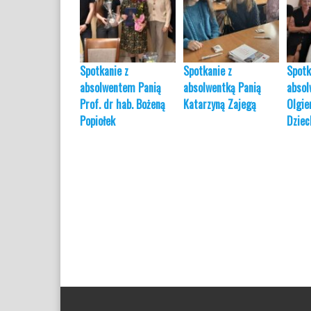
Spotkanie z
Spotkanie z
Spotk
absolwentem Panią
absolwentką Panią
abso
Prof. dr hab. Bożeną
Katarzyną Zajegą
Olgi
Popiołek
Dziec