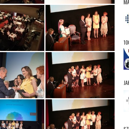
MA
10
JA