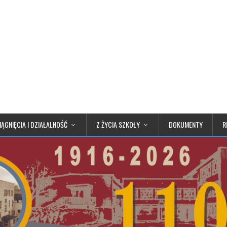
IĄGNIĘCIA I DZIAŁALNOŚĆ
Z ŻYCIA SZKOŁY
DOKUMENTY
R