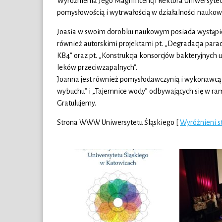
Wyróżnienia Jego Magnificencji Rektora Uniwersyte
pomysłowością i wytrwałością w działalności naukowe
Joasia w swoim dorobku naukowym posiada wystąpien
również autorskimi projektami pt. „Degradacja pa
KB4” oraz pt. „Konstrukcja konsorcjów bakteryjnyc
leków przeciwzapalnych”.
Joanna jest również pomysłodawczynią i wykonawcą z
wybuchu” i „Tajemnice wody” odbywających się w ra
Gratulujemy.
Strona WWW Uniwersytetu Śląskiego [
Wyróżnieni st