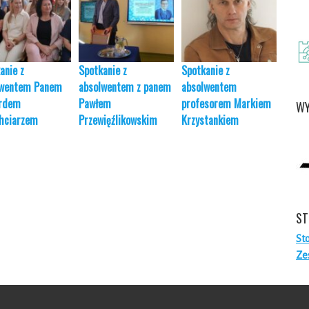
anie z
Spotkanie z
Spotkanie z
Spotk
lwentem Panem
absolwentem z panem
absolwentem
absol
erdem
Pawłem
profesorem Markiem
Piotr
WY
hciarzem
Przewięźlikowskim
Krzystankiem
ST
St
Ze