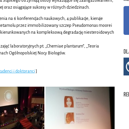
tu Śląskiego otrzymują osoby wykazujące się zaangażowaniem,
j oraz osiągające sukcesy w różnych dziedzinach.
ia na 6 konferencjach naukowych, 4 publikacje, kieruje
racetamolu przez immobilizowany szczep Pseudomonas moorei
h ukierunkowanych na kompleksową degradację niesteroidowych
ajęć laboratoryjnych pt. „Chemiae plantarum”, „Teoria
DL
mach Ogólnopolskiej Nocy Biologów.
udenci i doktoranci
]
RE