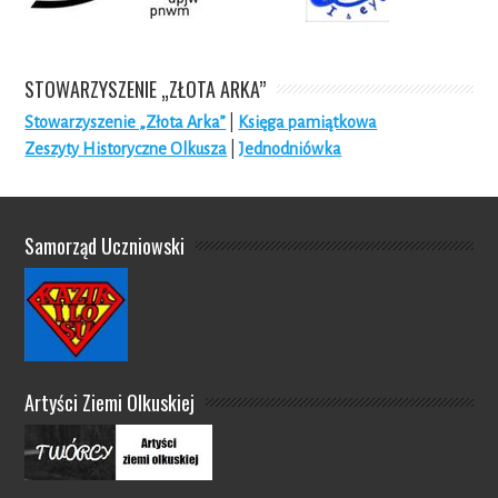
STOWARZYSZENIE „ZŁOTA ARKA”
Stowarzyszenie „Złota Arka”
|
Księga pamiątkowa
Zeszyty Historyczne Olkusza
|
Jednodniówka
Samorząd Uczniowski
Artyści Ziemi Olkuskiej