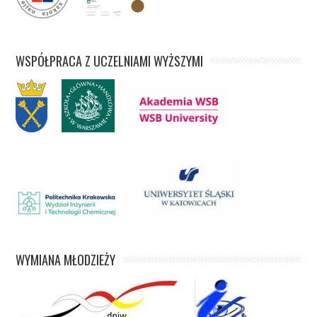
WSPÓŁPRACA Z UCZELNIAMI WYŻSZYMI
WYMIANA MŁODZIEŻY