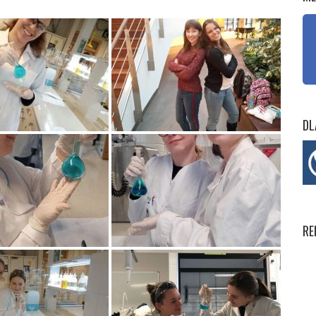
DL
RE