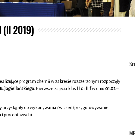
 (II 2019)
Sr
realizujące program chemii w zakresie rozszerzonym rozpoczęły
u Jagiellońskiego
. Pierwsze zajęcia klas
II c
i
II f
w dniu
01.02
–
 przystąpiły do wykonywania ćwiczeń (przygotowywanie
 i procentowych).
ME