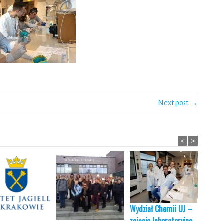
Next post →
<
>
Wydział Chemii UJ –
Wydzi
zajęcia laboratoryjne
zajęc