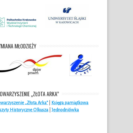
MIANA MŁODZIEŻY
OWARZYSZENIE „ZŁOTA ARKA”
owarzyszenie „Złota Arka”
|
Księga pamiątkowa
szyty Historyczne Olkusza
|
Jednodniówka