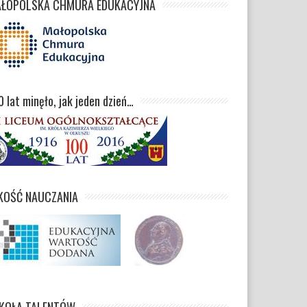
ŁOPOLSKA CHMURA EDUKACYJNA
0 lat minęło, jak jeden dzień…
KOŚĆ NAUCZANIA
KOŁA TALENTÓW