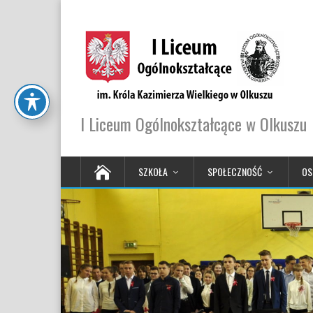
I Liceum Ogólnokształcące w Olkuszu
SZKOŁA
SPOŁECZNOŚĆ
OS