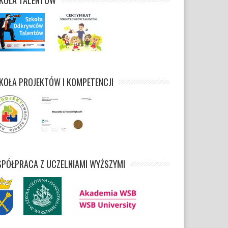
KOŁA PROJEKTÓW I KOMPETENCJI
PÓŁPRACA Z UCZELNIAMI WYŻSZYMI