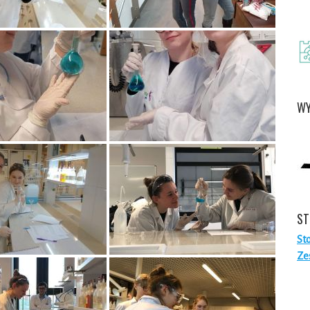
WY
ST
St
Ze