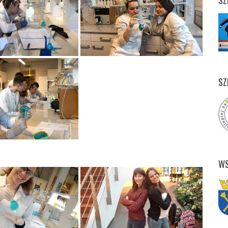
SZ
WS