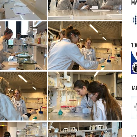
MA
10
JA
SZ