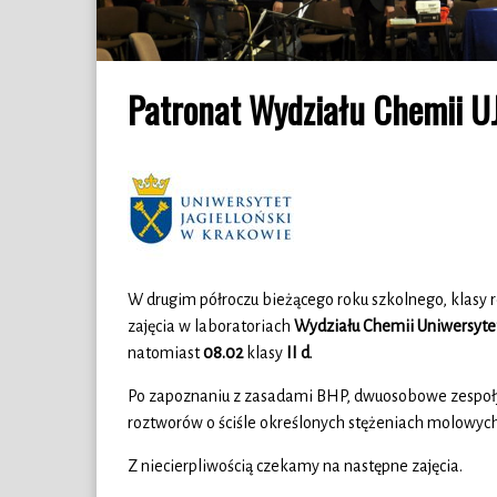
Patronat Wydziału Chemii UJ
W drugim półroczu bieżącego roku szkolnego, klasy 
zajęcia w laboratoriach
Wydziału Chemii Uniwersytet
natomiast
08.02
klasy
II d
.
Po zapoznaniu z zasadami BHP, dwuosobowe zespoły
roztworów o ściśle określonych stężeniach molowych
Z niecierpliwością czekamy na następne zajęcia.