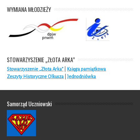
WYMIANA MŁODZIEŻY
STOWARZYSZENIE „ZŁOTA ARKA”
Stowarzyszenie „Złota Arka”
|
Księga pamiątkowa
Zeszyty Historyczne Olkusza
|
Jednodniówka
Samorząd Uczniowski