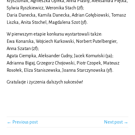
Krysztofiak, Agnieszka Opiłka, Anna Piasny, Aleksandra Piętka,
Sylwia Ryszkiewicz, Weronika Stach (2f);
Daria Danecka, Kamila Danecka, Adrian Gołębiowski, Tomasz
Liszka, Anita Stochel, Magdalena Szot (3f).
W pierwszym etapie konkursu wystartowali także:
Ewa Konarska, Wojciech Kurkowski, Norbert Putelbergier,
Anna Szatan (2f);
Agata Ciempka, Aleksander Cudny, Jacek Komuński (3a);
Adrianna Bigaj, Grzegorz Chojowski, Piotr Czopek, Mateusz
Rosołek, Eliza Staniszewska, Joanna Starczynowska (3f).
Gratulacje i życzenia dalszych sukcesów!
← Previous post
Next post →