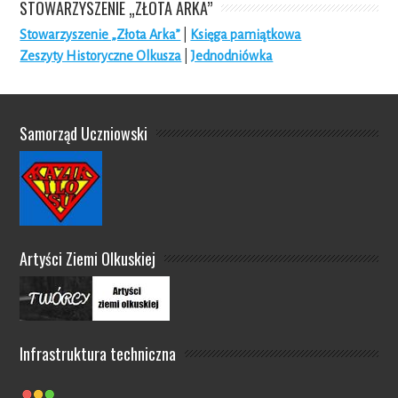
STOWARZYSZENIE „ZŁOTA ARKA”
Stowarzyszenie „Złota Arka”
|
Księga pamiątkowa
Zeszyty Historyczne Olkusza
|
Jednodniówka
Samorząd Uczniowski
Artyści Ziemi Olkuskiej
Infrastruktura techniczna