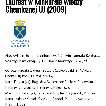
Laureat w Konkursie Wiedzy
Chemicznej UJ (2009)
Niezwykle miło nam poinformować, że tytuł
laureata Konkursu
Wiedzy Chemicznej
uzyskał
Dawid Noszczyk
z klasy
2f
.
Oprócz laureata w drugim etapie (wojewódzkim – Wydział
Chemii UJ) konkursu znaleźli się:
Karol Fatyga (2a); Bogusław Włoch (2e); Barbara Bukowska,
Katarzyna Konarska, Katarzyna Paluch (2f).
Marcin Kiełtyka (3a), Karol Gęgotek, Joanna Jurczyk, Monika
Kania, Łukasz Kozioł, Krzysztof Pandel, Mateusz Świerczek,
Piotr Talaga (3f).