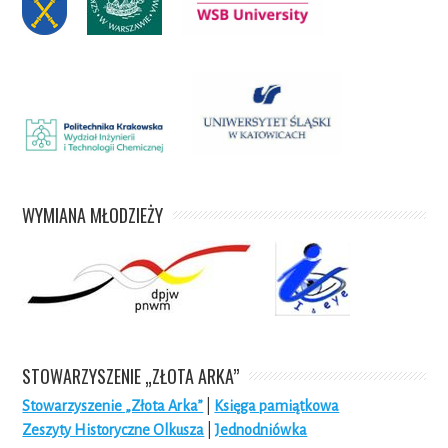
WYMIANA MŁODZIEŻY
STOWARZYSZENIE „ZŁOTA ARKA”
Stowarzyszenie „Złota Arka”
|
Księga pamiątkowa
Zeszyty Historyczne Olkusza
|
Jednodniówka