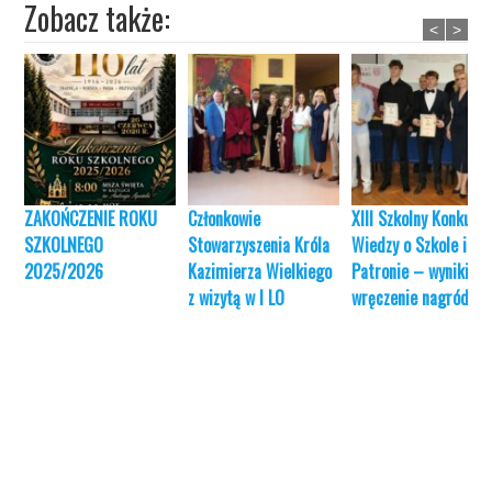
Zobacz także:
<
>
ZAKOŃCZENIE ROKU
Członkowie
XIII Szkolny Konkurs
SZKOLNEGO
Stowarzyszenia Króla
Wiedzy o Szkole i jej
2025/2026
Kazimierza Wielkiego
Patronie – wyniki i
z wizytą w I LO
wręczenie nagród