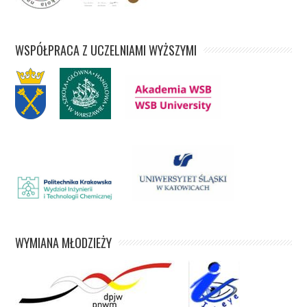
WSPÓŁPRACA Z UCZELNIAMI WYŻSZYMI
WYMIANA MŁODZIEŻY