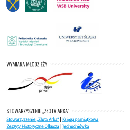
WYMIANA MŁODZIEŻY
STOWARZYSZENIE „ZŁOTA ARKA”
Stowarzyszenie „Złota Arka”
|
Księga pamiątkowa
Zeszyty Historyczne Olkusza
|
Jednodniówka