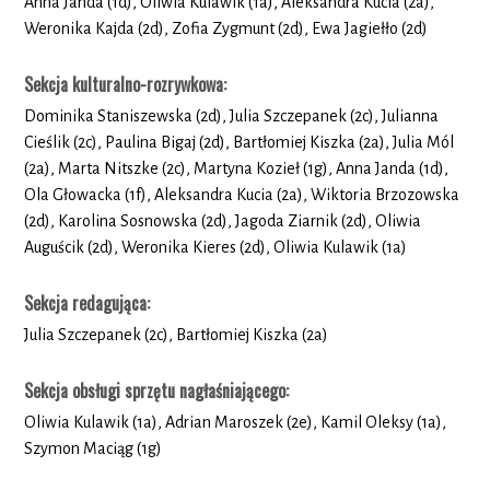
Anna Janda (1d), Oliwia Kulawik (1a), Aleksandra Kucia (2a),
Weronika Kajda (2d), Zofia Zygmunt (2d), Ewa Jagiełło (2d)
Sekcja kulturalno-rozrywkowa:
Dominika Staniszewska (2d), Julia Szczepanek (2c), Julianna
Cieślik (2c), Paulina Bigaj (2d), Bartłomiej Kiszka (2a), Julia Mól
(2a), Marta Nitszke (2c), Martyna Kozieł (1g), Anna Janda (1d),
Ola Głowacka (1f), Aleksandra Kucia (2a), Wiktoria Brzozowska
(2d), Karolina Sosnowska (2d), Jagoda Ziarnik (2d), Oliwia
Auguścik (2d), Weronika Kieres (2d), Oliwia Kulawik (1a)
Sekcja redagująca:
Julia Szczepanek (2c), Bartłomiej Kiszka (2a)
Sekcja obsługi sprzętu nagłaśniającego:
Oliwia Kulawik (1a), Adrian Maroszek (2e), Kamil Oleksy (1a),
Szymon Maciąg (1g)