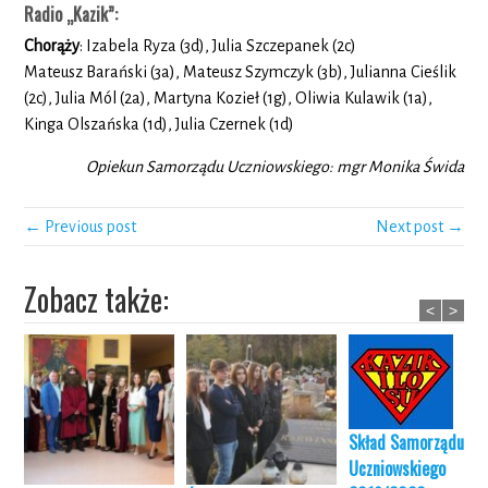
Radio „Kazik”:
Chorąży
: Izabela Ryza (3d), Julia Szczepanek (2c)
Mateusz Barański (3a), Mateusz Szymczyk (3b), Julianna Cieślik
(2c), Julia Mól (2a), Martyna Kozieł (1g), Oliwia Kulawik (1a),
Kinga Olszańska (1d), Julia Czernek (1d)
Opiekun Samorządu Uczniowskiego: mgr Monika Świda
← Previous post
Next post →
Zobacz także:
<
>
Skład Samorządu
Uczniowskiego