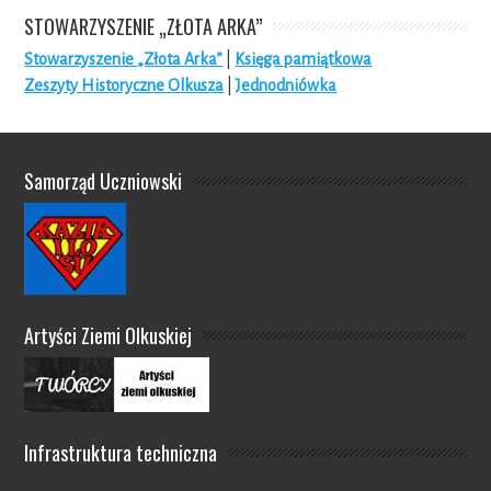
STOWARZYSZENIE „ZŁOTA ARKA”
Stowarzyszenie „Złota Arka”
|
Księga pamiątkowa
Zeszyty Historyczne Olkusza
|
Jednodniówka
Samorząd Uczniowski
Artyści Ziemi Olkuskiej
Infrastruktura techniczna