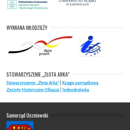
WYMIANA MŁODZIEŻY
STOWARZYSZENIE „ZŁOTA ARKA”
Stowarzyszenie „Złota Arka”
|
Księga pamiątkowa
Zeszyty Historyczne Olkusza
|
Jednodniówka
Samorząd Uczniowski