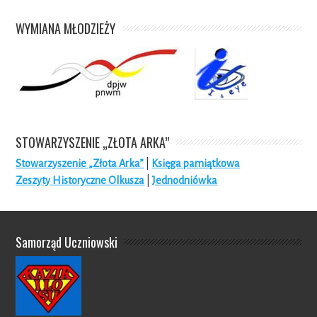
WYMIANA MŁODZIEŻY
STOWARZYSZENIE „ZŁOTA ARKA”
Stowarzyszenie „Złota Arka”
|
Księga pamiątkowa
Zeszyty Historyczne Olkusza
|
Jednodniówka
Samorząd Uczniowski