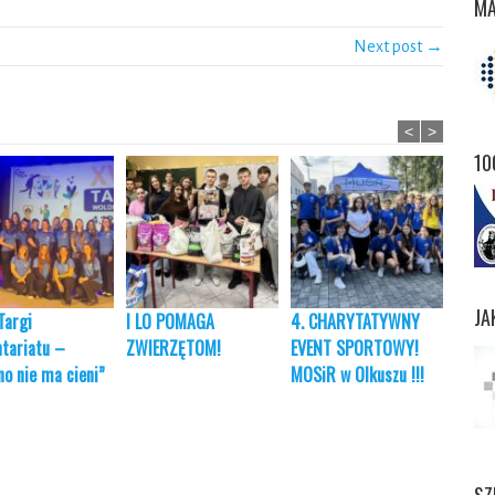
MA
Next post →
<
>
10
JA
Targi
I LO POMAGA
4. CHARYTATYWNY
„Poda
tariatu –
ZWIERZĘTOM!
EVENT SPORTOWY!
Amel
no nie ma cieni”
MOSiR w Olkuszu !!!