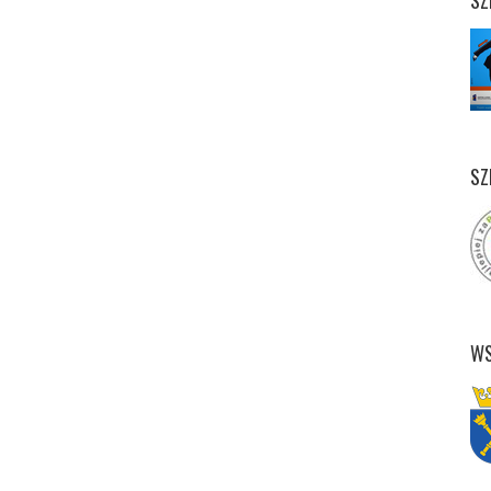
SZ
SZ
WS