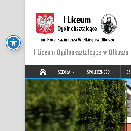
I Liceum Ogólnokształcące w Olkuszu
SZKOŁA
SPOŁECZNOŚĆ
OS