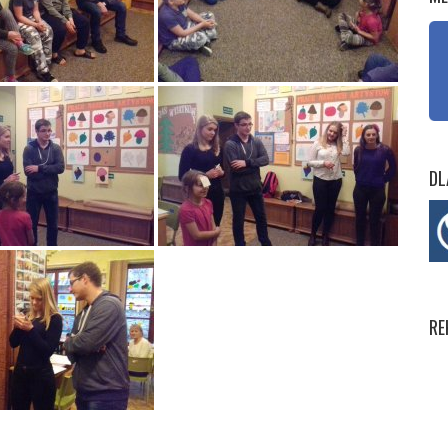
DL
RE