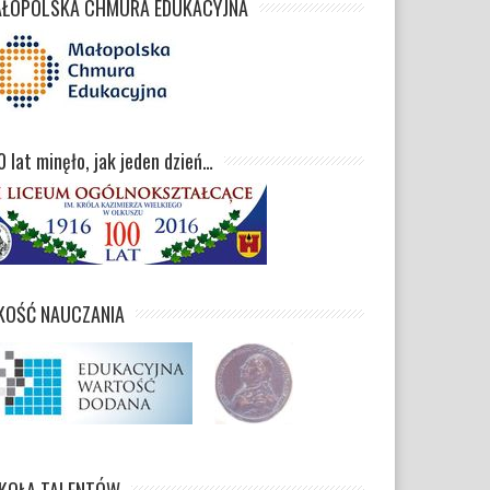
ŁOPOLSKA CHMURA EDUKACYJNA
0 lat minęło, jak jeden dzień…
Bieg charytatywny
KOŚĆ NAUCZANIA
ruj dzień
„Razem dla wspólnego
Dzień
ce”
dobra”
uczyn