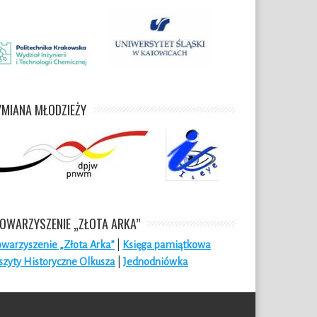
MIANA MŁODZIEŻY
OWARZYSZENIE „ZŁOTA ARKA”
owarzyszenie „Złota Arka”
|
Księga pamiątkowa
szyty Historyczne Olkusza
|
Jednodniówka