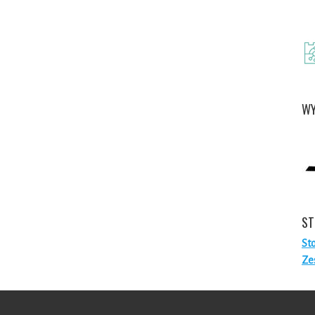
WY
ST
St
Ze