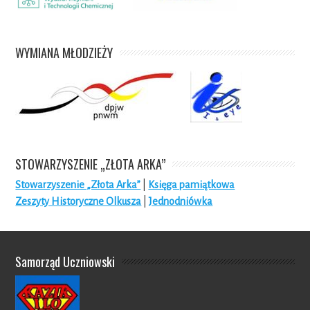
WYMIANA MŁODZIEŻY
STOWARZYSZENIE „ZŁOTA ARKA”
Stowarzyszenie „Złota Arka”
|
Księga pamiątkowa
Zeszyty Historyczne Olkusza
|
Jednodniówka
Samorząd Uczniowski