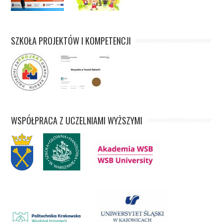
SZKOŁA PROJEKTÓW I KOMPETENCJI
WSPÓŁPRACA Z UCZELNIAMI WYŻSZYMI