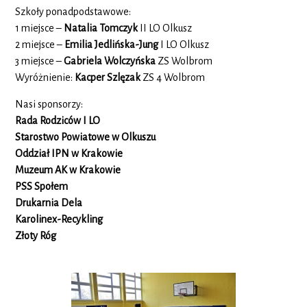
Szkoły ponadpodstawowe:
1 miejsce –
Natalia Tomczyk
II LO Olkusz
2 miejsce –
Emilia Jedlińska-Jung
I LO Olkusz
3 miejsce –
Gabriela Wolczyńska
ZS Wolbrom
Wyróżnienie:
Kacper Szlęzak
ZS 4 Wolbrom
Nasi sponsorzy:
Rada Rodziców I LO
Starostwo Powiatowe w Olkuszu
Oddział IPN w Krakowie
Muzeum AK w Krakowie
PSS Społem
Drukarnia Dela
Karolinex-Recykling
Złoty Róg