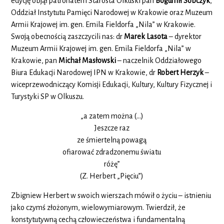
edycję objął patronatem Starosta Olkuski pan
Bogumił Sobczyk
,
Oddział Instytutu Pamięci Narodowej w Krakowie oraz Muzeum
Armii Krajowej im. gen. Emila Fieldorfa „Nila” w Krakowie.
Swoją obecnością zaszczycili nas: dr
Marek Lasota
– dyrektor
Muzeum Armii Krajowej im. gen. Emila Fieldorfa „Nila” w
Krakowie, pan
Michał Masłowski
– naczelnik Oddziałowego
Biura Edukacji Narodowej IPN w Krakowie, dr
Robert Herzyk
–
wiceprzewodniczący Komisji Edukacji, Kultury, Kultury Fizycznej i
Turystyki SP w Olkuszu.
„a zatem można (…)
Jeszcze raz
ze śmiertelną powagą
ofiarować zdradzonemu światu
różę”
(Z. Herbert „Pięciu”)
Zbigniew Herbert w swoich wierszach mówił o życiu – istnieniu
jako czymś złożonym, wielowymiarowym. Twierdził, że
konstytutywną cechą człowieczeństwa i fundamentalną