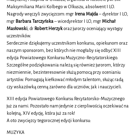
Maksymiliana Marii Kolbego w Olkuszu, absolwent I LO.
Nagrody wręczyli zwycięzcom: mgr
Irena Majda
– dyrektor I LO,
mgr
Barbara Tarczyńska
– wicedyrektor I LO, mgr
Michał
Masłowski
, dr
Robert Herzyk
oraz jurorzy oceniający występy
uczestników.
Serdecznie dziękujemy uczestnikom konkursu, opiekunom oraz
naszym sponsorom, bez których nie mogłaby się odbyć XIII
edycja Powiatowego Konkursu Muzyczno-Recytatorskiego.
Szczególne podziękowania należą się również jurorom, którzy
niezmiennie, bezinteresownie służą pomocą przy ocenianiu
artystów. Pomagają kiełkować młodym talentom, służąc radą
czy wskazówką cenną zarówno dla uczniów, jak i nauczycieli.
XIII edycja Powiatowego Konkursu Recytatorsko-Muzycznego
już za nami. Pozostało nam jedynie z cierpliwością oczekiwać na
kolejną, XIV edycję, która już za rok!
A oto zwycięzcy tegorocznej edycji konkursu:
MUZYKA