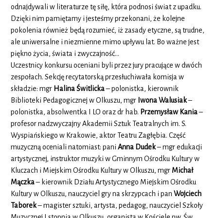
odnajdywali w literaturze tę siłę, która podnosi świat z upadku.
Dzięki nim pamiętamy i jesteśmy przekonani, że kolejne
pokolenia również będą rozumieć, iż zasady etyczne, są trudne,
ale uniwersalne i niezmienne mimo upływu lat. Bo ważne jest
piękno życia, świata i zwyczajność…
Uczestnicy konkursu oceniani byli przez jury pracujące w dwóch
zespołach. Sekcję recytatorską przesłuchiwała komisja w
składzie: mgr
Halina Świtlicka
– polonistka, kierownik
Biblioteki Pedagogicznej w Olkuszu, mgr
Iwona Walusiak
–
polonistka, absolwentka I LO oraz dr hab.
Przemysław Kania
–
profesor nadzwyczajny Akademii Sztuk Teatralnych im. S.
Wyspiańskiego w Krakowie, aktor Teatru Zagłębia. Część
muzyczną oceniali natomiast: pani
Anna Dudek
– mgr edukacji
artystycznej, instruktor muzyki w Gminnym Ośrodku Kultury w
Kluczach i Miejskim Ośrodku Kultury w Olkuszu, mgr
Michał
Mączka
– kierownik Działu Artystycznego Miejskim Ośrodku
Kultury w Olkuszu, nauczyciel gry na skrzypcach i pan
Wojciech
Taborek
– magister sztuki, artysta, pedagog, nauczyciel Szkoły
Muzycznej I stopnia w Olkuszu, organista w Kościele pw. Św.