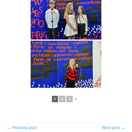
1
2
3
►
← Previous post
Next post →