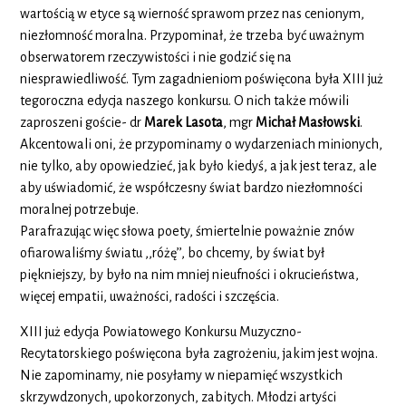
wartością w etyce są wierność sprawom przez nas cenionym,
niezłomność moralna. Przypominał, że trzeba być uważnym
obserwatorem rzeczywistości i nie godzić się na
niesprawiedliwość. Tym zagadnieniom poświęcona była XIII już
tegoroczna edycja naszego konkursu. O nich także mówili
zaproszeni goście- dr
Marek Lasota
, mgr
Michał Masłowski
.
Akcentowali oni, że przypominamy o wydarzeniach minionych,
nie tylko, aby opowiedzieć, jak było kiedyś, a jak jest teraz, ale
aby uświadomić, że współczesny świat bardzo niezłomności
moralnej potrzebuje.
Parafrazując więc słowa poety, śmiertelnie poważnie znów
ofiarowaliśmy światu ,,różę’’, bo chcemy, by świat był
piękniejszy, by było na nim mniej nieufności i okrucieństwa,
więcej empatii, uważności, radości i szczęścia.
XIII już edycja Powiatowego Konkursu Muzyczno-
Recytatorskiego poświęcona była zagrożeniu, jakim jest wojna.
Nie zapominamy, nie posyłamy w niepamięć wszystkich
skrzywdzonych, upokorzonych, zabitych. Młodzi artyści