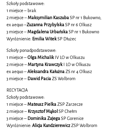
Szkoły podstawowe:
1 miejsce – brak
2 miejsce –
Maksymilian Kaszuba
SP nr 1 Bukowno,
ex aequo –
Zuzanna Przybylska
SP nr 6 Olkusz
3 miejsce –
Magdalena Urbańska
SP nr 1 Bukowno
Wyróżnienie:
Emilia Witek
SP Dłużec
Szkoły ponadpodstawowe:
1 miejsce –
Olga Michalik
IV LO w Olkuszu
2 miejsce –
Martyna Krawczyk
I LO w Olkuszu
ex aequo –
Aleksandra Kałużna
ZS nr 4 Olkusz
3 miejsce –
Dawid Pacia
ZS Wolbrom
RECYTACJA
Szkoły podstawowe:
1 miejsce –
Mateusz Pielka
ZSP Zarzecze
2 miejsce –
Krzysztof Mąkol
SP Chełm
3 miejsce –
Dominika Zajega
SP Gorenice
Wyróżnienie:
Alicja Kundzierewicz
ZSP Wolbrom