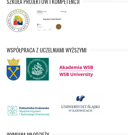
SZKOŁA PROJEKTÓW I KOMPETENCJI
WSPÓŁPRACA Z UCZELNIAMI WYŻSZYMI
WYMIANA MŁODZIEŻY