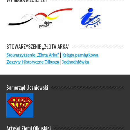
STOWARZYSZENIE „ZŁOTA ARKA”
Stowarzyszenie „Złota Arka”
|
Księga pamiątkowa
Zeszyty Historyczne Olkusza
|
Jednodniówka
Samorząd Uczniowski
Artyści Ziemi Olkuskiej