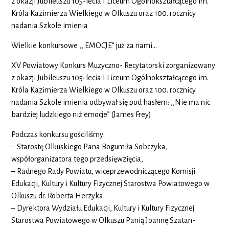
z okazji Jubileuszu 105-lecia I Liceum Ogólnokształcącego im.
Króla Kazimierza Wielkiego w Olkuszu oraz 100. rocznicy
nadania Szkole imienia
Wielkie konkursowe ,, EMOCJE” już za nami…
XV Powiatowy Konkurs Muzyczno- Recytatorski zorganizowany
z okazji Jubileuszu 105-lecia I Liceum Ogólnokształcącego im.
Króla Kazimierza Wielkiego w Olkuszu oraz 100. rocznicy
nadania Szkole imienia odbywał się pod hasłem: ,,Nie ma nic
bardziej ludzkiego niż emocje” (James Frey).
Podczas konkursu gościliśmy:
– Starostę Olkuskiego Pana Bogumiła Sobczyka,
współorganizatora tego przedsięwzięcia,
– Radnego Rady Powiatu, wiceprzewodniczącego Komisji
Edukacji, Kultury i Kultury Fizycznej Starostwa Powiatowego w
Olkuszu dr. Roberta Herzyka
– Dyrektora Wydziału Edukacji, Kultury i Kultury Fizycznej
Starostwa Powiatowego w Olkuszu Panią Joannę Szatan-