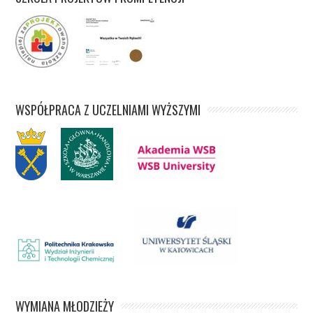
WSPÓŁPRACA Z UCZELNIAMI WYŻSZYMI
WYMIANA MŁODZIEŻY