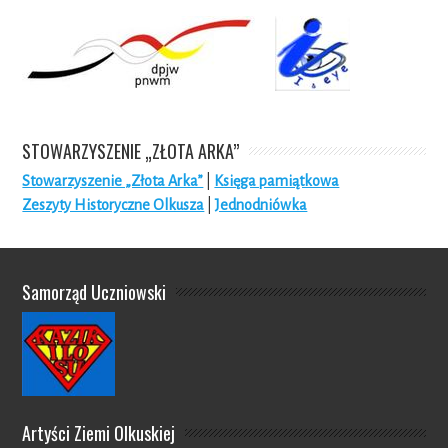
STOWARZYSZENIE „ZŁOTA ARKA”
Stowarzyszenie „Złota Arka”
|
Księga pamiątkowa
Zeszyty Historyczne Olkusza
|
Jednodniówka
Samorząd Uczniowski
Artyści Ziemi Olkuskiej