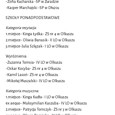
-Zofia Kucharska -SP w Żuradzie
-Kacper Marchajski -SP w Dłużcu
SZKOŁY PONADPODSTAWOWE
Kategoria recytacja:
1.miejsce- Kinga Łydka- ZS nr 4 w Olkuszu
2.miejsce- Oliwia Banasik- II LO w Olkuszu
3.miejsce-Julia Szlęzak- I LO w Olkuszu
Wyróżnienia:
-Zuzanna Tomsia- IV LO w Olkuszu
-Oskar Kocyba- ZS nr 4 w Olkuszu
-Kamil Lasoń- ZS nr 4 w Olkuszu
-Mikołaj Muszalski- IV LO w Olkuszu
Kategoria muzyczna:
1.miejsce- Kinga Kudła- I LO w Olkuszu
ex aequo- Maksymilian Kaszuba- IV LO w Olkuszu
2.miejsce- Patrycja Tomczyk- ZS nr 3 w Olkuszu