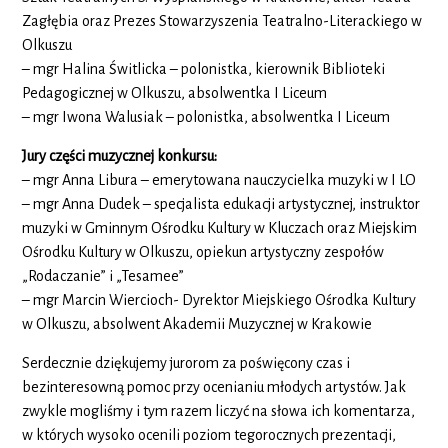
Zagłębia oraz Prezes Stowarzyszenia Teatralno-Literackiego w
Olkuszu
– mgr Halina Świtlicka – polonistka, kierownik Biblioteki
Pedagogicznej w Olkuszu, absolwentka I Liceum
– mgr Iwona Walusiak – polonistka, absolwentka I Liceum
Jury części muzycznej konkursu:
– mgr Anna Libura – emerytowana nauczycielka muzyki w I LO
– mgr Anna Dudek – specjalista edukacji artystycznej, instruktor
muzyki w Gminnym Ośrodku Kultury w Kluczach oraz Miejskim
Ośrodku Kultury w Olkuszu, opiekun artystyczny zespołów
„Rodaczanie” i „Tesamee”
– mgr Marcin Wiercioch- Dyrektor Miejskiego Ośrodka Kultury
w Olkuszu, absolwent Akademii Muzycznej w Krakowie
Serdecznie dziękujemy jurorom za poświęcony czas i
bezinteresowną pomoc przy ocenianiu młodych artystów. Jak
zwykle mogliśmy i tym razem liczyć na słowa ich komentarza,
w których wysoko ocenili poziom tegorocznych prezentacji,