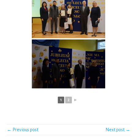
1
2
►
← Previous post
Next post →