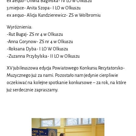
ex aequo- Oliwia Bagińska- IV LO w Olkuszu
3.miejsce- Anita Szopa- I LO w Olkuszu
ex aequo- Alicja Kundzierewicz- ZS w Wolbromiu
Wyróżnienia:
-Rut Bugaj- ZS nr 4 w Olkuszu
-Anna Gorynow- ZS nr 4 w Olkuszu
-Roksana Dyba- I LO W Olkuszu
-Zuzanna Przybylska- II LO w Olkuszu
XV jubileuszowa edycja Powiatowego Konkursu Recytatorsko-
Muzycznego już za nami. Pozostało nam jedynie cierpliwie
oczekiwać na kolejne spotkanie konkursowe – za rok, na które
już serdecznie zapraszamy.