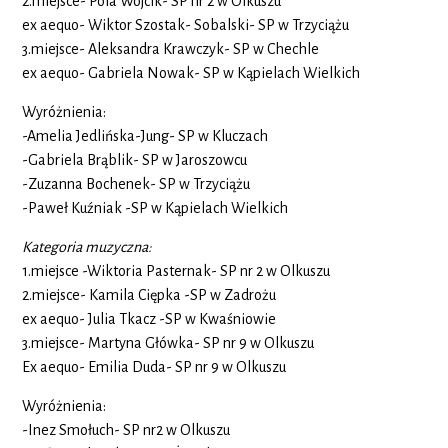
2.miejsce- Pola Wójcik- SP nr 2 w Olkuszu
ex aequo- Wiktor Szostak- Sobalski- SP w Trzyciążu
3.miejsce- Aleksandra Krawczyk- SP w Chechle
ex aequo- Gabriela Nowak- SP w Kąpielach Wielkich
Wyróżnienia:
-Amelia Jedlińska-Jung- SP w Kluczach
-Gabriela Brąblik- SP w Jaroszowcu
-Zuzanna Bochenek- SP w Trzyciążu
-Paweł Kuźniak -SP w Kąpielach Wielkich
Kategoria muzyczna:
1.miejsce -Wiktoria Pasternak- SP nr 2 w Olkuszu
2.miejsce- Kamila Ciępka -SP w Zadrożu
ex aequo- Julia Tkacz -SP w Kwaśniowie
3.miejsce- Martyna Główka- SP nr 9 w Olkuszu
Ex aequo- Emilia Duda- SP nr 9 w Olkuszu
Wyróżnienia:
-Inez Smołuch- SP nr2 w Olkuszu