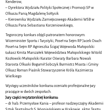
Kenderow,
– Dyrektora Wydziału Polityki Społecznej i Promocji SP w
Olkuszu Panią Magdalenę Sołtysik
– Kierownika Wydziału Zamiejscowego Akademii WSB w
Olkuszu Pana Sebastiana Korzeniowskiego,
Tegoroczny konkurs objęli patronatem honorowym:
Wiceminister Sportu i Turystyki, Poseł na Sejm RP Jacek Osuch
Poseł na Sejm RP Agnieszka Ścigaj Wojewoda Małopolski
Łukasz Kmita Marszałek Województwa Małopolskiego Witold
Kozłowski Małopolski Kurator Oświaty Barbara Nowak
Starosta Olkuski Bogumił Sobczyk Burmistrz Miasta i Gminy
Olkusz Roman Piaśnik Stowarzyszenie Króla Kazimierza
Wielkiego
Występy uczestników konkursu oceniało profesjonalne jury
pracujące w dwóch zespołach.
Jury części recytatorskiej konkursu:
– dr hab. Przemysław Kania – profesor nadzwyczajny Akademii
Sztuk Teatralnych S. Wyspiańskiego w Krakowie, aktor Teatru