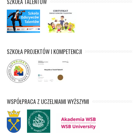
SZKOŁA TALENTÓW
SZKOŁA PROJEKTÓW I KOMPETENCJI
WSPÓŁPRACA Z UCZELNIAMI WYŻSZYMI