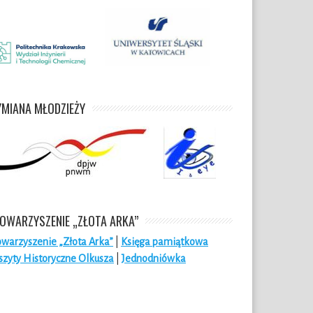
MIANA MŁODZIEŻY
OWARZYSZENIE „ZŁOTA ARKA”
owarzyszenie „Złota Arka”
|
Księga pamiątkowa
szyty Historyczne Olkusza
|
Jednodniówka