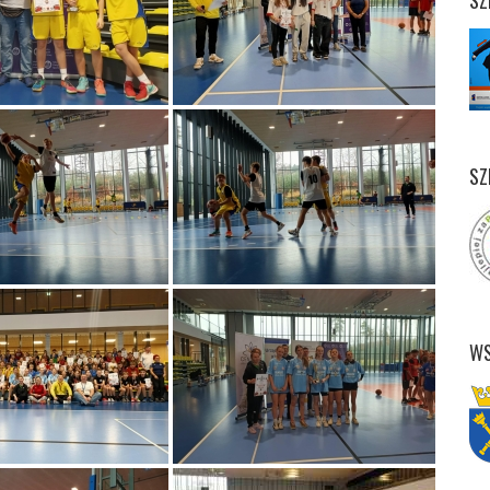
SZ
SZ
WS