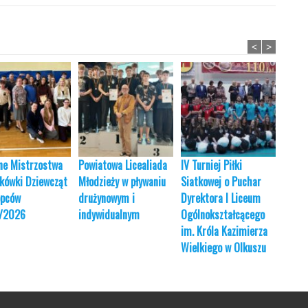
<
>
ne Mistrzostwa
Powiatowa Licealiada
IV Turniej Piłki
JUBI
kówki Dziewcząt
Młodzieży w pływaniu
Siatkowej o Puchar
TURN
opców
drużynowym i
Dyrektora I Liceum
24.01
/2026
indywidualnym
Ogólnokształcącego
im. Króla Kazimierza
Wielkiego w Olkuszu