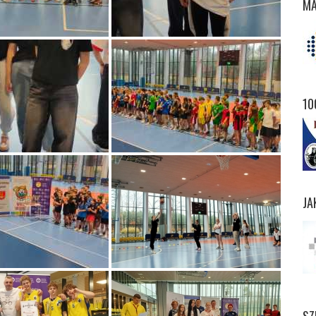
MA
10
JA