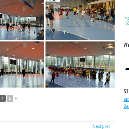
WY
ST
1
2
►
St
Ze
Next post →