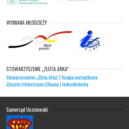
WYMIANA MŁODZIEŻY
STOWARZYSZENIE „ZŁOTA ARKA”
Stowarzyszenie „Złota Arka”
|
Księga pamiątkowa
Zeszyty Historyczne Olkusza
|
Jednodniówka
Samorząd Uczniowski