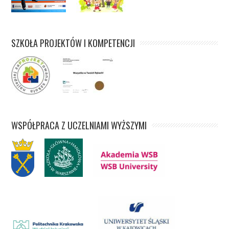
SZKOŁA PROJEKTÓW I KOMPETENCJI
WSPÓŁPRACA Z UCZELNIAMI WYŻSZYMI