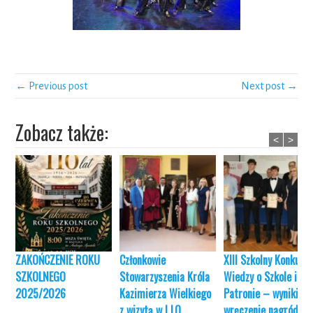
← Previous post
Next post →
Zobacz także:
<
>
ZAKOŃCZENIE ROKU
Członkowie
XIII Szkolny Konkurs
SZKOLNEGO
Stowarzyszenia Króla
Wiedzy o Szkole i jej
2025/2026
Kazimierza Wielkiego
Patronie – wyniki i
z wizytą w I LO
wręczenie nagród